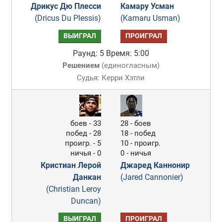
Дрикус Дю Плесси
Камару Усман
(Dricus Du Plessis)
(Kamaru Usman)
ВЫИГРАЛ
ПРОИГРАЛ
Раунд: 5
Время: 5:00
Решением
(
единогласным
)
Судья: Керри Хэтли
боев - 33
28 - боев
побед - 28
18 - побед
проигр. - 5
10 - проигр.
ничья - 0
0 - ничья
Кристиан Лерой
Джаред Каннонир
Данкан
(Jared Cannonier)
(Christian Leroy
Duncan)
ВЫИГРАЛ
ПРОИГРАЛ