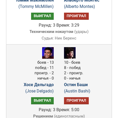
Томми МакМиллен
Альберто Монтес
(Tommy McMillen)
(Alberto Montes)
ВЫИГРАЛ
ПРОИГРАЛ
Раунд: 3
Время: 3:29
Техническим нокаутом
(
удары
)
Судья: Ник Беренс
боев - 13
10 - боев
побед - 11
8 - побед
проигр. - 2
2 - проигр.
ничья - 0
0 - ничья
Хосе Дельгадо
Остин Баши
(Jose Delgado)
(Austin Bashi)
ВЫИГРАЛ
ПРОИГРАЛ
Раунд: 3
Время: 5:00
Решением
(
единогласным
)