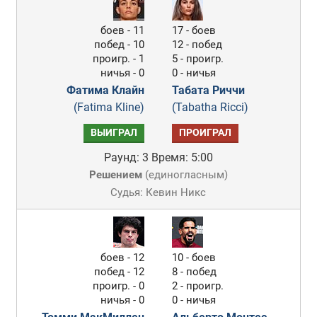
боев - 11
17 - боев
побед - 10
12 - побед
проигр. - 1
5 - проигр.
ничья - 0
0 - ничья
Фатима Клайн
Табата Риччи
(Fatima Kline)
(Tabatha Ricci)
ВЫИГРАЛ
ПРОИГРАЛ
Раунд: 3
Время: 5:00
Решением
(
единогласным
)
Судья: Кевин Никс
боев - 12
10 - боев
побед - 12
8 - побед
проигр. - 0
2 - проигр.
ничья - 0
0 - ничья