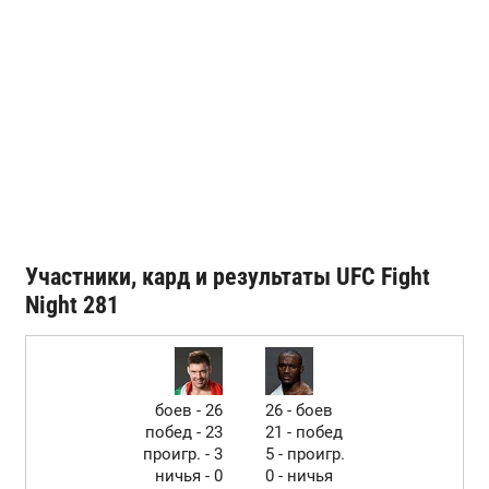
Участники, кард и результаты UFC Fight
Night 281
боев - 26
26 - боев
побед - 23
21 - побед
проигр. - 3
5 - проигр.
ничья - 0
0 - ничья