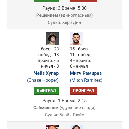
Раунд: 3
Время: 5:00
Решением
(
единогласным
)
Судья: Херб Дин
боев - 23
15 - боев
побед - 18
11 - побед
проигр. - 5
4 - проигр.
ничья - 0
0 - ничья
Чейз Хупер
Митч Рамирез
(Chase Hooper)
(Mitch Ramirez)
ВЫИГРАЛ
ПРОИГРАЛ
Раунд: 1
Время: 2:15
Сабмишном
(
удушение сзади
)
Судья: Блэйк Грайс