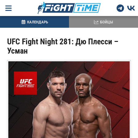
КАЛЕНДАРЬ
БОЙЦЫ
UFC Fight Night 281: Дю Плесси –
Усман