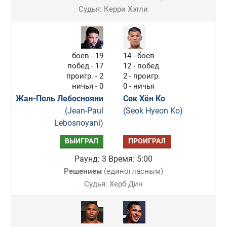
Судья: Керри Хэтли
боев - 19
14 - боев
побед - 17
12 - побед
проигр. - 2
2 - проигр.
ничья - 0
0 - ничья
Жан-Поль Лебоснояни
Сок Хён Ко
(Jean-Paul
(Seok Hyeon Ko)
Lebosnoyani)
ВЫИГРАЛ
ПРОИГРАЛ
Раунд: 3
Время: 5:00
Решением
(
единогласным
)
Судья: Херб Дин