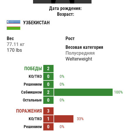
Дата рождения:
Возраст:
УЗБЕКИСТАН
Вес
Рост
77.11 кг
Весовая категория
170 lbs
Полусредняя
Welterweight
ПОБЕДЫ
2
0
KO/TKO
0%
0
Решением
0%
2
Сабмишном
100%
0
Остальные
0%
ПОРАЖЕНИЯ
3
1
KO/TKO
33%
0
Решением
0%