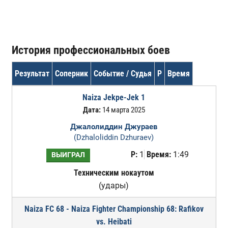
История профессиональных боев
Результат
Соперник
Событие / Судья
Р
Время
Naiza Jekpe-Jek 1
Дата:
14 марта 2025
Джалолиддин Джураев
(Dzhaloliddin Dzhuraev)
Р:
1
Время:
1:49
ВЫИГРАЛ
Техническим нокаутом
(удары)
Naiza FC 68 - Naiza Fighter Championship 68: Rafikov
vs. Heibati