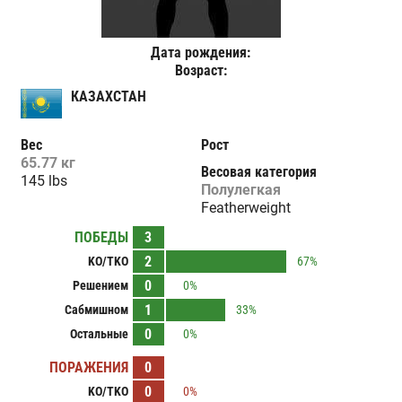
Дата рождения:
Возраст:
КАЗАХСТАН
Вес
Рост
65.77 кг
Весовая категория
145 lbs
Полулегкая
Featherweight
ПОБЕДЫ
3
2
KO/TKO
67%
0
Решением
0%
1
Сабмишном
33%
0
Остальные
0%
ПОРАЖЕНИЯ
0
0
KO/TKO
0%