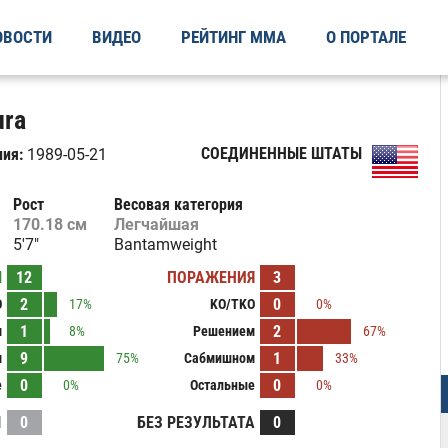
ОВОСТИ
ВИДЕО
РЕЙТИНГ ММА
О ПОРТАЛЕ
ura
СОЕДИНЕННЫЕ ШТАТЫ
ия:
1989-05-21
Рост
Весовая категория
170.18 см
Легчайшая
5'7"
Bantamweight
Ы
12
ПОРАЖЕНИЯ
3
2
0
O
17%
KO/TKO
0%
1
2
м
8%
Решением
67%
9
1
м
75%
Сабмишном
33%
0
0
е
0%
Остальные
0%
И
0
БЕЗ РЕЗУЛЬТАТА
0