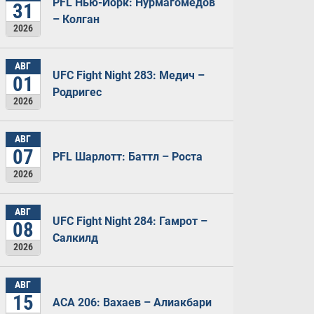
PFL Нью-Йорк: Нурмагомедов
31
– Колган
2026
АВГ
UFC Fight Night 283: Медич –
01
Родригес
2026
АВГ
07
PFL Шарлотт: Баттл – Роста
2026
АВГ
UFC Fight Night 284: Гамрот –
08
Салкилд
2026
АВГ
15
ACA 206: Вахаев – Алиакбари