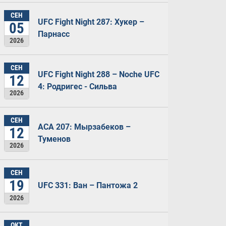
СЕН
UFC Fight Night 287: Хукер –
05
Парнасс
2026
СЕН
UFC Fight Night 288 – Noche UFC
12
4: Родригес - Сильва
2026
СЕН
ACA 207: Мырзабеков –
12
Туменов
2026
СЕН
19
UFC 331: Ван – Пантожа 2
2026
ОКТ