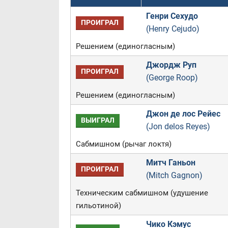
Генри Сехудо
ПРОИГРАЛ
(Henry Cejudo)
Решением (единогласным)
Джордж Руп
ПРОИГРАЛ
(George Roop)
Решением (единогласным)
Джон де лос Рейес
ВЫИГРАЛ
(Jon delos Reyes)
Сабмишном (рычаг локтя)
Митч Ганьон
ПРОИГРАЛ
(Mitch Gagnon)
Техническим сабмишном (удушение
гильотиной)
Чико Кэмус