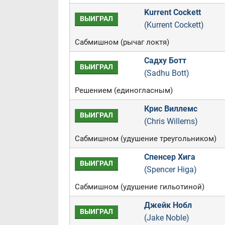
Kurrent Cockett
ВЫИГРАЛ
(Kurrent Cockett)
Сабмишном (рычаг локтя)
Садху Ботт
ВЫИГРАЛ
(Sadhu Bott)
Решением (единогласным)
Крис Виллемс
ВЫИГРАЛ
(Chris Willems)
Сабмишном (удушение треугольником)
Спенсер Хига
ВЫИГРАЛ
(Spencer Higa)
Сабмишном (удушение гильотиной)
Джейк Нобл
ВЫИГРАЛ
(Jake Noble)