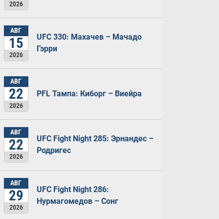
2026
АВГ
UFC 330: Махачев – Мачадо
15
Гэрри
2026
АВГ
22
PFL Тампа: Киборг – Виейра
2026
АВГ
UFC Fight Night 285: Эрнандес –
22
Родригес
2026
АВГ
UFC Fight Night 286:
29
Нурмагомедов – Сонг
2026