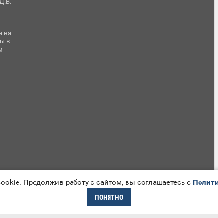
Д.В.
а на
ы в
м
okie. Продолжив работу с сайтом, вы соглашаетесь с
Полити
ПОНЯТНО