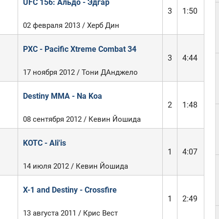
UFC 156: Альдо - Эдгар
3
1:50
02 февраля 2013 / Херб Дин
PXC - Pacific Xtreme Combat 34
3
4:44
17 ноября 2012 / Тони ДАнджело
Destiny MMA - Na Koa
2
1:48
08 сентября 2012 / Кевин Йошида
KOTC - Ali'is
1
4:07
14 июля 2012 / Кевин Йошида
X-1 and Destiny - Crossfire
1
2:49
13 августа 2011 / Крис Вест