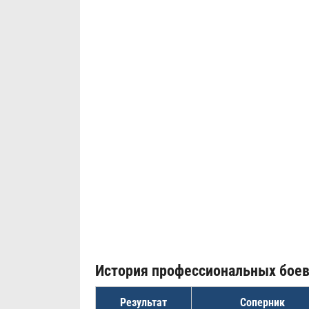
История профессиональных бое
Результат
Соперник