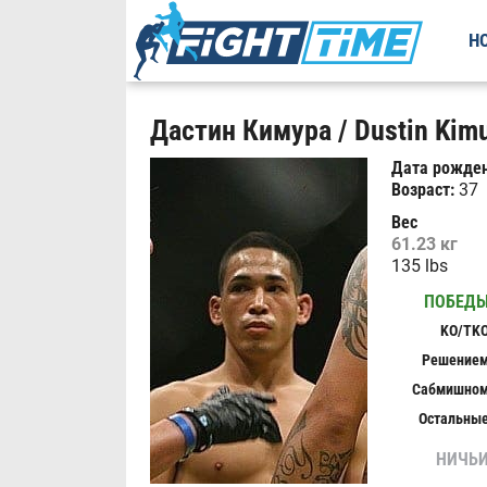
Н
Дастин Кимура / Dustin Kim
Дата рожден
Возраст:
37
Вес
61.23 кг
135 lbs
ПОБЕД
KO/TK
Решение
Сабмишно
Остальны
НИЧЬ