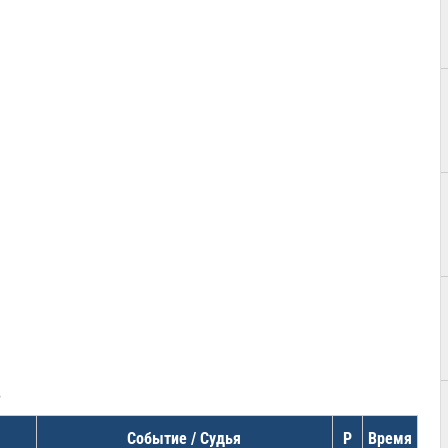
в
Событие / Судья
Р
Время