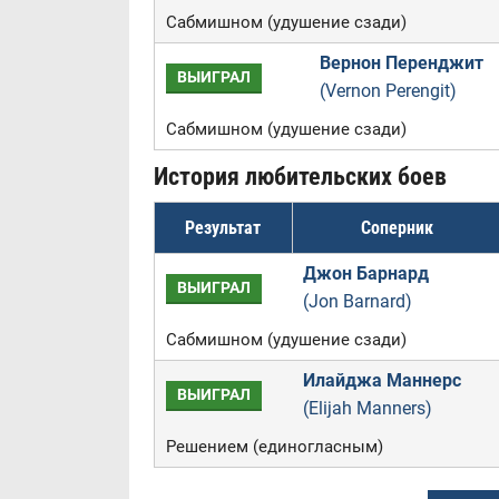
Сабмишном (удушение сзади)
Вернон Перенджит
ВЫИГРАЛ
(Vernon Perengit)
Сабмишном (удушение сзади)
История любительских боев
Результат
Соперник
Джон Барнард
ВЫИГРАЛ
(Jon Barnard)
Сабмишном (удушение сзади)
Илайджа Маннерс
ВЫИГРАЛ
(Elijah Manners)
Решением (единогласным)