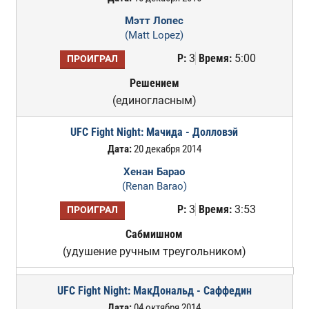
Мэтт Лопес
(Matt Lopez)
Р:
3
Время:
5:00
ПРОИГРАЛ
Решением
(единогласным)
UFC Fight Night: Мачида - Долловэй
Дата:
20 декабря 2014
Хенан Барао
(Renan Barao)
Р:
3
Время:
3:53
ПРОИГРАЛ
Сабмишном
(удушение ручным треугольником)
UFC Fight Night: МакДональд - Саффедин
Дата:
04 октября 2014