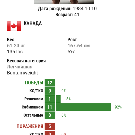
Дата рождения:
1984-10-10
Возраст:
41
КАНАДА
Вес
Рост
61.23 кг
167.64 см
135 lbs
5'6"
Весовая категория
Легчайшая
Bantamweight
ПОБЕДЫ
12
0
KO/TKO
0%
1
Решением
8%
11
Сабмишном
92%
0
Остальные
0%
ПОРАЖЕНИЯ
5
0
KO/TKO
0%