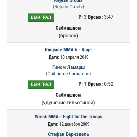
Rejean Groulx
(Rejean Groulx)
Р:
3
Время:
3:47
ВЫИГРАЛ
Сабмишном
(бросок)
Ringside MMA 6 - Rage
Дата:
10 апреля 2010
Гийом Ламарш
(Guillaume Lamarche)
Р:
1
Время:
0:52
ВЫИГРАЛ
Сабмишном
(удушение гильотиной)
Wreck MMA - Fight for the Troops
Дата:
12 декабря 2009
Стефан Бернэдель