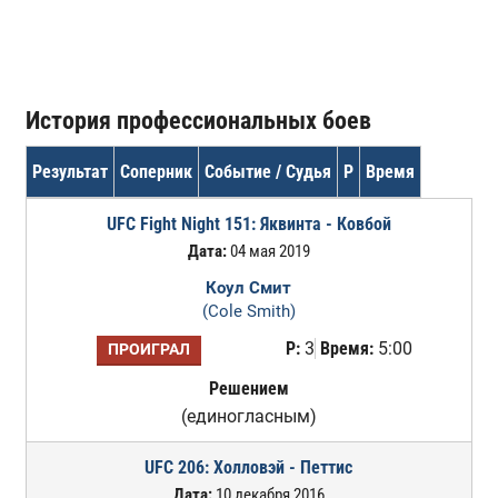
История профессиональных боев
Результат
Соперник
Событие / Судья
Р
Время
UFC Fight Night 151: Яквинта - Ковбой
Дата:
04 мая 2019
Коул Смит
(Cole Smith)
Р:
3
Время:
5:00
ПРОИГРАЛ
Решением
(единогласным)
UFC 206: Холловэй - Петтис
Дата:
10 декабря 2016