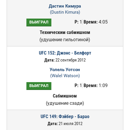
Дастин Кимура
(Dustin Kimura)
Р:
1
Время:
4:05
ВЫИГРАЛ
Техническим сабмишном
(удушение гильотиной)
UFC 152: Джонс - Белфорт
Дата:
22 сентября 2012
Уолель Уотсон
(Walel Watson)
Р:
1
Время:
1:09
ВЫИГРАЛ
Сабмишном
(удушение сзади)
UFC 149: Фэйбер - Барао
Дата:
21 июля 2012