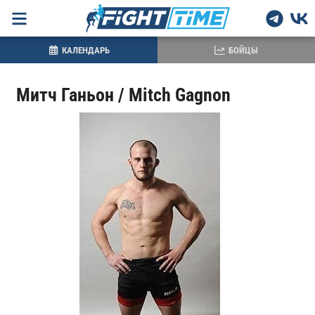
КАЛЕНДАРЬ
БОЙЦЫ
Митч Ганьон / Mitch Gagnon