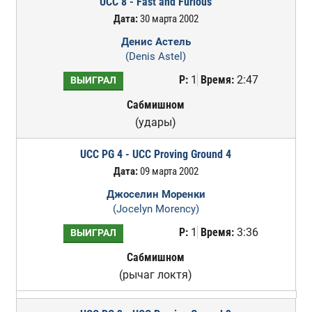
UCC 8 - Fast and Furious
Дата:
30 марта 2002
Денис Астель
(Denis Astel)
Р:
1
Время:
2:47
ВЫИГРАЛ
Сабмишном
(удары)
UCC PG 4 - UCC Proving Ground 4
Дата:
09 марта 2002
Джоселин Моренки
(Jocelyn Morency)
Р:
1
Время:
3:36
ВЫИГРАЛ
Сабмишном
(рычаг локтя)