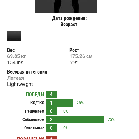
Дата рождения:
Возраст:
Вес
Рост
69.85 кг
175.26 см
154 lbs
5'9"
Весовая категория
Легкая
Lightweight
ПОБЕДЫ
4
1
KO/TKO
25%
0
Решением
0%
3
Сабмишном
75%
0
Остальные
0%