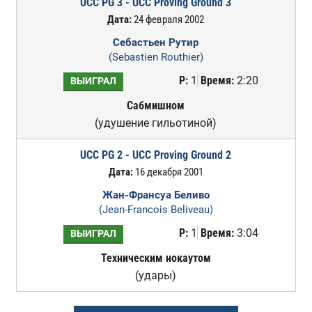
UCC PG 3 - UCC Proving Ground 3
Дата:
24 февраля 2002
Себастьен Рутир
(Sebastien Routhier)
Р:
1
Время:
2:20
ВЫИГРАЛ
Сабмишном
(удушение гильотиной)
UCC PG 2 - UCC Proving Ground 2
Дата:
16 декабря 2001
Жан-Франсуа Беливо
(Jean-Francois Beliveau)
Р:
1
Время:
3:04
ВЫИГРАЛ
Техническим нокаутом
(удары)