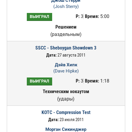
Джош Стерри
(Josh Sterry)
Р:
3
Время:
5:00
ВЫИГРАЛ
Решением
(раздельным)
SSCC - Sheboygan Showdown 3
Дата:
27 августа 2011
Дэйв Хипк
(Dave Hipke)
Р:
3
Время:
1:18
ВЫИГРАЛ
Техническим нокаутом
(удары)
KOTC - Compression Test
Дата:
23 июля 2011
Морган Сикинджер