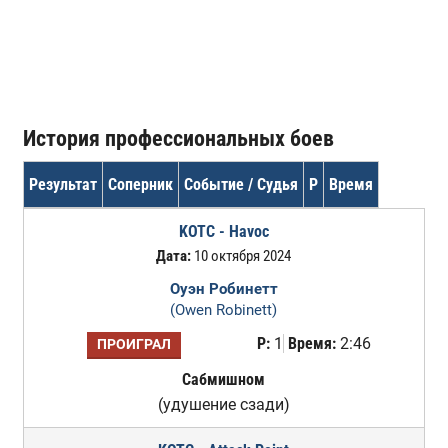
История профессиональных боев
Результат
Соперник
Событие / Судья
Р
Время
KOTC - Havoc
Дата:
10 октября 2024
Оуэн Робинетт
(Owen Robinett)
Р:
1
Время:
2:46
ПРОИГРАЛ
Сабмишном
(удушение сзади)