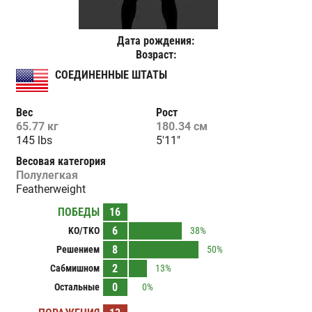
Дата рождения:
Возраст:
СОЕДИНЕННЫЕ ШТАТЫ
Вес
Рост
65.77 кг
180.34 см
145 lbs
5'11"
Весовая категория
Полулегкая
Featherweight
ПОБЕДЫ
16
6
KO/TKO
38%
8
Решением
50%
2
Сабмишном
13%
0
Остальные
0%