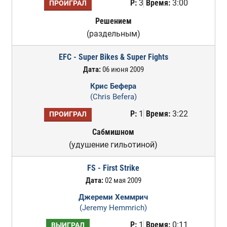
Р:
3
Время:
3:00
ПРОИГРАЛ
Решением
(раздельным)
EFC - Super Bikes & Super Fights
Дата:
06 июня 2009
Крис Бефера
(Chris Befera)
Р:
1
Время:
3:22
ПРОИГРАЛ
Сабмишном
(удушение гильотиной)
FS - First Strike
Дата:
02 мая 2009
Джереми Хеммрич
(Jeremy Hemmrich)
Р:
1
Время:
0:11
ВЫИГРАЛ