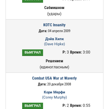
Сабмишном
(удары)
KOTC Insanity
Дата:
04 апреля 2009
Дэйв Хипк
(Dave Hipke)
Р:
3
Время:
3:00
ВЫИГРАЛ
Решением
(единогласным)
Combat USA War at Waverly
Дата:
20 декабря 2008
Кори Мерфи
(Corey Murphy)
Р:
2
Время:
0:55
ВЫИГРАЛ