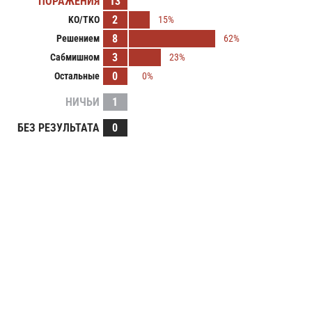
ПОРАЖЕНИЯ
13
2
KO/TKO
15%
8
Решением
62%
3
Сабмишном
23%
0
Остальные
0%
НИЧЬИ
1
БЕЗ РЕЗУЛЬТАТА
0