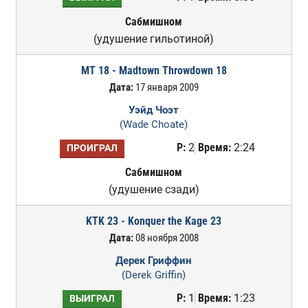
Сабмишном
(удушение гильотиной)
MT 18 - Madtown Throwdown 18
Дата:
17 января 2009
Уэйд Чоэт
(Wade Choate)
Р:
2
Время:
2:24
ПРОИГРАЛ
Сабмишном
(удушение сзади)
KTK 23 - Konquer the Kage 23
Дата:
08 ноября 2008
Дерек Гриффин
(Derek Griffin)
Р:
1
Время:
1:23
ВЫИГРАЛ