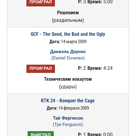
Р:
3
Время:
5:00
ПРОИГРАЛ
Решением
(раздельным)
GCF - The Good, the Bad and the Ugly
Дата:
14 марта 2009
Даниэль Доунес
(Daniel Downes)
Р:
2
Время:
4:24
ПРОИГРАЛ
Техническим нокаутом
(удары)
KTK 24 - Konquer the Cage
Дата:
14 февраля 2009
Тай Фергюсон
(Tye Ferguson)
Р:
1
Время:
0:00
ВЫИГРАЛ