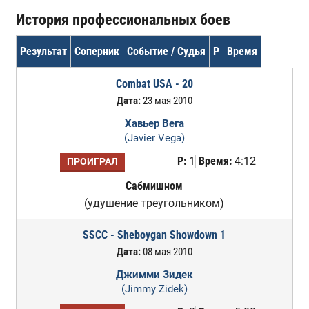
История профессиональных боев
Результат
Соперник
Событие / Судья
Р
Время
Combat USA - 20
Дата:
23 мая 2010
Хавьер Вега
(Javier Vega)
Р:
1
Время:
4:12
ПРОИГРАЛ
Сабмишном
(удушение треугольником)
SSCC - Sheboygan Showdown 1
Дата:
08 мая 2010
Джимми Зидек
(Jimmy Zidek)