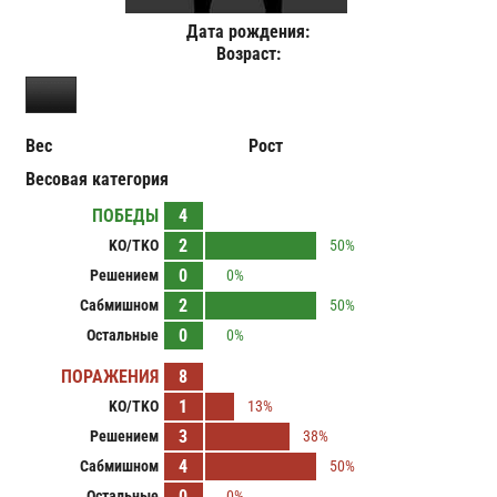
Дата рождения:
Возраст:
Вес
Рост
Весовая категория
ПОБЕДЫ
4
2
KO/TKO
50%
0
Решением
0%
2
Сабмишном
50%
0
Остальные
0%
ПОРАЖЕНИЯ
8
1
KO/TKO
13%
3
Решением
38%
4
Сабмишном
50%
0
Остальные
0%