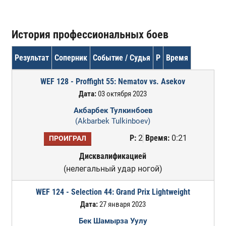
История профессиональных боев
Результат
Соперник
Событие / Судья
Р
Время
WEF 128 - Proffight 55: Nematov vs. Asekov
Дата:
03 октября 2023
Акбарбек Тулкинбоев
(Akbarbek Tulkinboev)
Р:
2
Время:
0:21
ПРОИГРАЛ
Дисквалификацией
(нелегальный удар ногой)
WEF 124 - Selection 44: Grand Prix Lightweight
Дата:
27 января 2023
Бек Шамырза Уулу