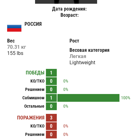
Дата рождения:
Возраст:
РОССИЯ
Вес
Рост
70.31 кг
Весовая категория
155 lbs
Легкая
Lightweight
ПОБЕДЫ
1
0
KO/TKO
0%
0
Решением
0%
1
Сабмишном
100%
0
Остальные
0%
ПОРАЖЕНИЯ
3
0
KO/TKO
0%
0
Решением
0%