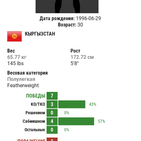
Дата рождения:
1996-06-29
Возраст:
30
КЫРГЫЗСТАН
Вес
Рост
65.77 кг
172.72 см
145 lbs
5'8"
Весовая категория
Полулегкая
Featherweight
ПОБЕДЫ
7
3
KO/TKO
43%
0
Решением
0%
4
Сабмишном
57%
0
Остальные
0%