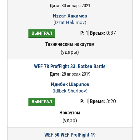
Дата:
30 января 2021
Иzzат Хакимов
(Izzat Hakimov)
Р:
1
Время:
0:37
ВЫИГРАЛ
Техническим нокаутом
(удары)
WEF 78 ProfFight 33: Batken Battle
Дата:
28 апреля 2019
Идибек Шарипов
(Idibek Sharipov)
Р:
1
Время:
3:20
ВЫИГРАЛ
Нокаутом
(удар)
WEF 50 WEF ProfFight 19