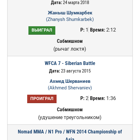
Дата:
24 марта 2018
Жаныш Шумкарбек
(Zhanysh Shumkarbek)
Р:
1
Время:
2:12
ВЫИГРАЛ
Сабмишном
(рычаг локтя)
WFCA 7 - Siberian Battle
Дата:
23 августа 2015
Ахмед Шерваниев
(Akhmed Shervaniev)
Р:
2
Время:
1:36
ПРОИГРАЛ
Сабмишном
(удушение треугольником)
Nomad MMA / N1 Pro / WFN 2014 Championship of
Asia