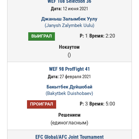
WEF 108 Selection 36
Дата:
12 июня 2021
Джаныш Залымбек Уулу
(Janysh Zalymbek Uulu)
Р:
1
Время:
2:20
ВЫИГРАЛ
Нокаутом
()
WEF 98 ProfFight 41
Дата:
27 февраля 2021
Бакытбек Дуйшобай
(Bakytbek Duishobaev)
Р:
3
Время:
5:00
ПРОИГРАЛ
Решением
(единогласным)
EFC Global/AFC Joint Tournament