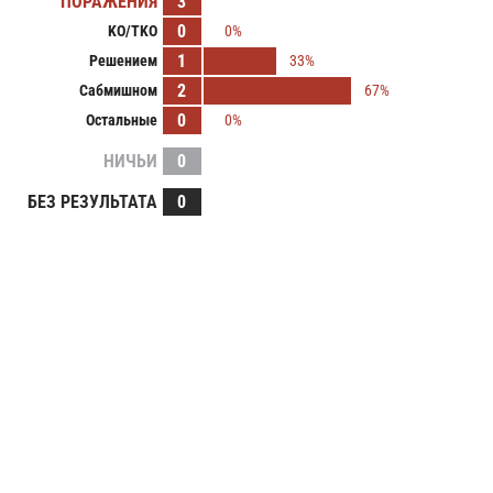
ПОРАЖЕНИЯ
3
0
KO/TKO
0%
1
Решением
33%
2
Сабмишном
67%
0
Остальные
0%
НИЧЬИ
0
БЕЗ РЕЗУЛЬТАТА
0