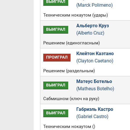
ВЫИГРАЛ
(Marck Polimeno)
Техническим нокаутом (удары)
Альберто Круз
ВЫИГРАЛ
(Alberto Cruz)
Решением (единогласным)
Клейтон Каэтано
ПРОИГРАЛ
(Clayton Caetano)
Решением (раздельным)
Матеус Ботельо
ВЫИГРАЛ
(Matheus Botelho)
Сабмишном (ключ на руку)
Габриэль Кастро
ВЫИГРАЛ
(Gabriel Castro)
Техническим нокаутом ()