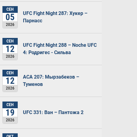
СЕН
UFC Fight Night 287: Хукер –
05
Парнасс
2026
СЕН
UFC Fight Night 288 – Noche UFC
12
4: Родригес - Сильва
2026
СЕН
ACA 207: Мырзабеков –
12
Туменов
2026
СЕН
19
UFC 331: Ван – Пантожа 2
2026
ОКТ