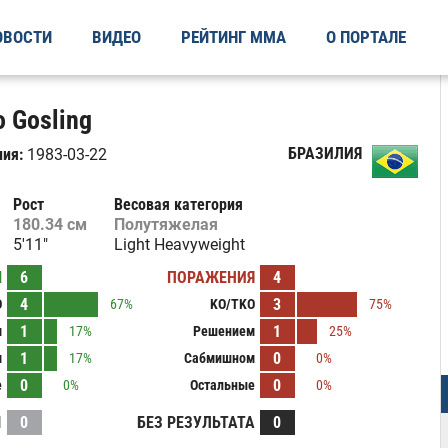
ОВОСТИ
ВИДЕО
РЕЙТИНГ ММА
О ПОРТАЛЕ
 Gosling
БРАЗИЛИЯ
ия:
1983-03-22
Рост
Весовая категория
180.34 см
Полутяжелая
5'11"
Light Heavyweight
Ы
6
ПОРАЖЕНИЯ
4
4
3
O
67%
KO/TKO
75%
1
1
м
17%
Решением
25%
1
0
м
17%
Сабмишном
0%
0
0
е
0%
Остальные
0%
И
0
БЕЗ РЕЗУЛЬТАТА
0