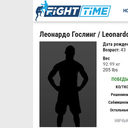
Н
Леонардо Гослинг / Leonardo
Дата рожден
Возраст:
43
Вес
92.99 кг
205 lbs
ПОБЕД
KO/TK
Решение
Сабмишно
Остальны
НИЧЬ