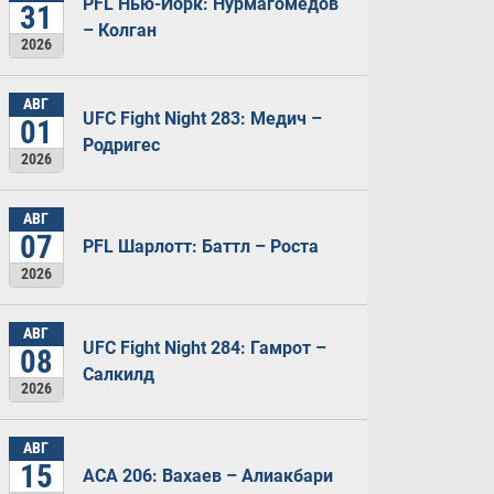
PFL Нью-Йорк: Нурмагомедов
31
– Колган
2026
АВГ
UFC Fight Night 283: Медич –
01
Родригес
2026
АВГ
07
PFL Шарлотт: Баттл – Роста
2026
АВГ
UFC Fight Night 284: Гамрот –
08
Салкилд
2026
АВГ
15
ACA 206: Вахаев – Алиакбари