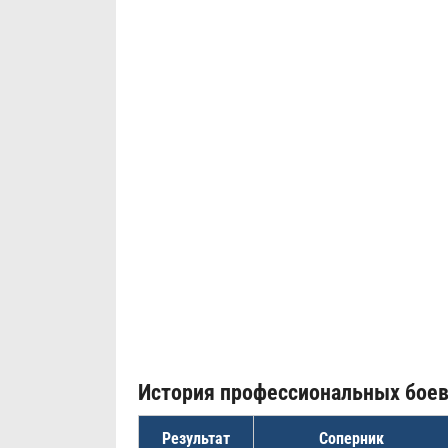
История профессиональных бое
Результат
Соперник