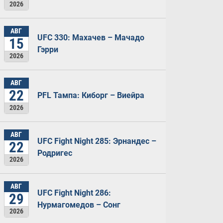
2026
АВГ
UFC 330: Махачев – Мачадо
15
Гэрри
2026
АВГ
22
PFL Тампа: Киборг – Виейра
2026
АВГ
UFC Fight Night 285: Эрнандес –
22
Родригес
2026
АВГ
UFC Fight Night 286:
29
Нурмагомедов – Сонг
2026