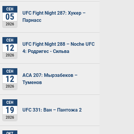
СЕН
UFC Fight Night 287: Хукер –
05
Парнасс
2026
СЕН
UFC Fight Night 288 – Noche UFC
12
4: Родригес - Сильва
2026
СЕН
ACA 207: Мырзабеков –
12
Туменов
2026
СЕН
19
UFC 331: Ван – Пантожа 2
2026
ОКТ