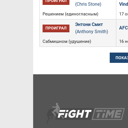
ПРОИГРАЛ
(Chris Stone)
Vind
Решением (единогласным)
17 о
Энтони Смит
AFC
ПРОИГРАЛ
(Anthony Smith)
Сабмишном (удушение)
16 н
ПОКА