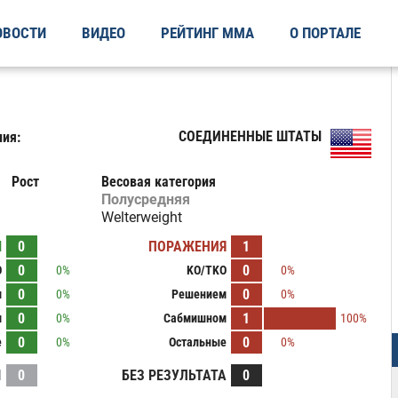
ОВОСТИ
ВИДЕО
РЕЙТИНГ ММА
О ПОРТАЛЕ
СОЕДИНЕННЫЕ ШТАТЫ
ия:
Рост
Весовая категория
Полусредняя
Welterweight
Ы
0
ПОРАЖЕНИЯ
1
0
0
O
0%
KO/TKO
0%
0
0
м
0%
Решением
0%
0
1
м
0%
Сабмишном
100%
0
0
е
0%
Остальные
0%
И
0
БЕЗ РЕЗУЛЬТАТА
0