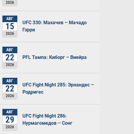
2026
АВГ
UFC 330: Махачев – Мачадо
15
Гэрри
2026
АВГ
22
PFL Тампа: Киборг – Виейра
2026
АВГ
UFC Fight Night 285: Эрнандес –
22
Родригес
2026
АВГ
UFC Fight Night 286:
29
Нурмагомедов – Сонг
2026