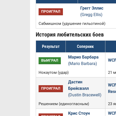
Грегг Эллис
ПРОИГРАЛ
(Gregg Ellis)
Сабмишном (удушение гильотиной)
История любительских боев
Результат
Соперник
Марио Барбара
WCF
ВЫИГРАЛ
(Mario Barbara)
Нокаутом (удар)
21 м
Дастин
WCFL
Брейсвэлл
ПРОИГРАЛ
Reso
(Dustin Bracewell)
Решением (единогласным)
23 я
Крис Стоун
WCFL