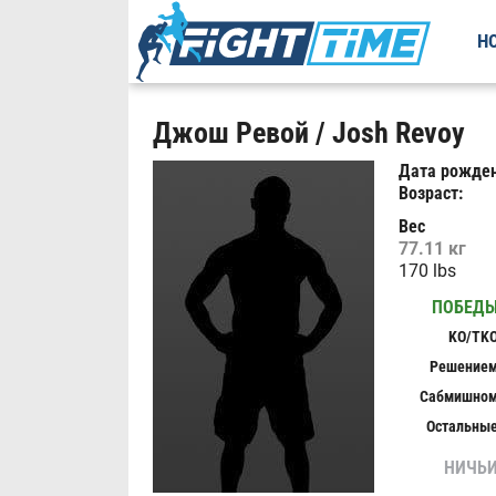
Н
Джош Ревой / Josh Revoy
Дата рожден
Возраст:
Вес
77.11 кг
170 lbs
ПОБЕД
KO/TK
Решение
Сабмишно
Остальны
НИЧЬ