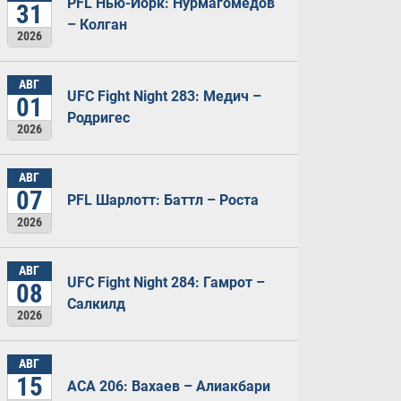
PFL Нью-Йорк: Нурмагомедов
31
– Колган
2026
АВГ
UFC Fight Night 283: Медич –
01
Родригес
2026
АВГ
07
PFL Шарлотт: Баттл – Роста
2026
АВГ
UFC Fight Night 284: Гамрот –
08
Салкилд
2026
АВГ
15
ACA 206: Вахаев – Алиакбари