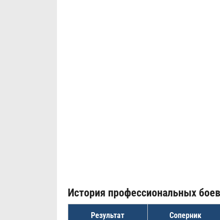
История профессиональных бое
Результат
Соперник