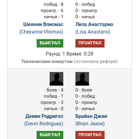
побед - 8
0 - побед
проигр. - 6
0 - проигр.
ничья - 1
0 - ничья
Шеянни Влисмас
Лиза Анастарио
(Cheyanne Vlismas)
(Lisa Anastario)
ВЫИГРАЛ
ПРОИГРАЛ
Раунд: 1
Время: 0:28
Техническим нокаутом
(
остановка рефери
)
боев - 4
0 - боев
побед - 1
0 - побед
проигр. - 3
0 - проигр.
ничья - 0
0 - ничья
Девин Родригес
Брайан Джин
(Devin Rodriguez)
(Brian Jeane)
ВЫИГРАЛ
ПРОИГРАЛ