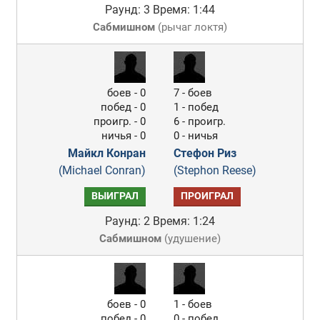
Раунд: 3
Время: 1:44
Сабмишном
(
рычаг локтя
)
боев - 0
7 - боев
побед - 0
1 - побед
проигр. - 0
6 - проигр.
ничья - 0
0 - ничья
Майкл Конран
Стефон Риз
(Michael Conran)
(Stephon Reese)
ВЫИГРАЛ
ПРОИГРАЛ
Раунд: 2
Время: 1:24
Сабмишном
(
удушение
)
боев - 0
1 - боев
побед - 0
0 - побед