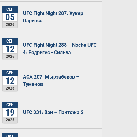
СЕН
UFC Fight Night 287: Хукер –
05
Парнасс
2026
СЕН
UFC Fight Night 288 – Noche UFC
12
4: Родригес - Сильва
2026
СЕН
ACA 207: Мырзабеков –
12
Туменов
2026
СЕН
19
UFC 331: Ван – Пантожа 2
2026
ОКТ