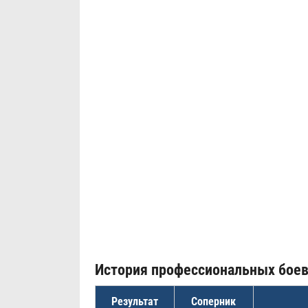
История профессиональных бое
Результат
Соперник