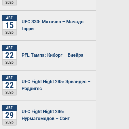
2026
АВГ
UFC 330: Махачев – Мачадо
15
Гэрри
2026
АВГ
22
PFL Тампа: Киборг – Виейра
2026
АВГ
UFC Fight Night 285: Эрнандес –
22
Родригес
2026
АВГ
UFC Fight Night 286:
29
Нурмагомедов – Сонг
2026