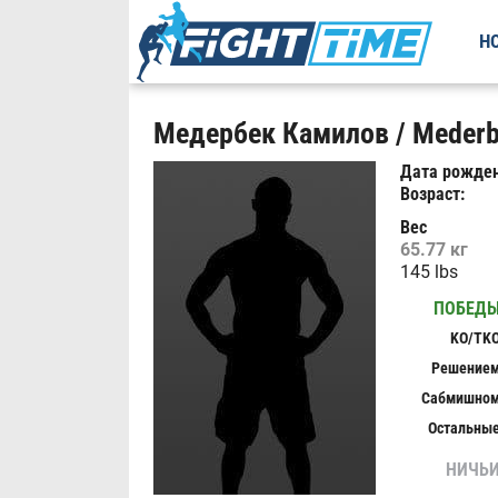
Н
Медербек Камилов / Mederb
Дата рожден
Возраст:
Вес
65.77 кг
145 lbs
ПОБЕД
KO/TK
Решение
Сабмишно
Остальны
НИЧЬ