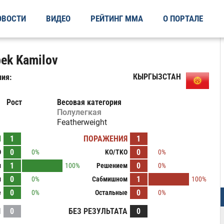
ОВОСТИ
ВИДЕО
РЕЙТИНГ ММА
О ПОРТАЛЕ
ek Kamilov
КЫРГЫЗСТАН
ия:
Рост
Весовая категория
Полулегкая
Featherweight
Ы
1
ПОРАЖЕНИЯ
1
0
0
O
0%
KO/TKO
0%
1
0
м
100%
Решением
0%
0
1
м
0%
Сабмишном
100%
0
0
е
0%
Остальные
0%
И
0
БЕЗ РЕЗУЛЬТАТА
0