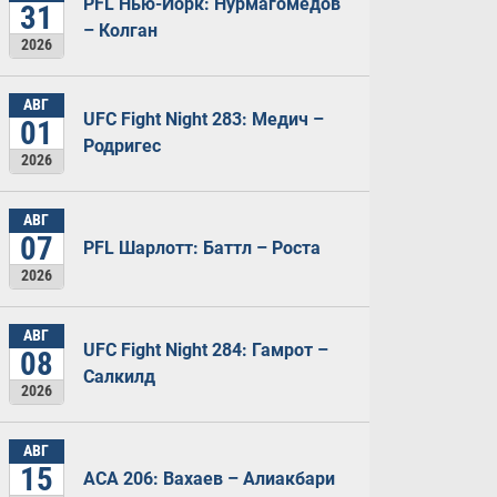
PFL Нью-Йорк: Нурмагомедов
31
– Колган
2026
АВГ
UFC Fight Night 283: Медич –
01
Родригес
2026
АВГ
07
PFL Шарлотт: Баттл – Роста
2026
АВГ
UFC Fight Night 284: Гамрот –
08
Салкилд
2026
АВГ
15
ACA 206: Вахаев – Алиакбари