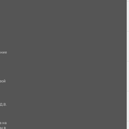
ание
овой
Д.В.
а на
ы в