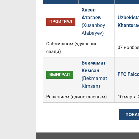
Хасан
Атагаев
Uzbekista
ПРОИГРАЛ
(Xusanboy
Khantura
Atabayev)
Сабмишном (удушение
07 ноября
сзади)
Бекмамат
Кимсан
FFC Falc
ВЫИГРАЛ
(Bekmamat
Kimsan)
Решением (единогласным)
10 марта 
ПОКА