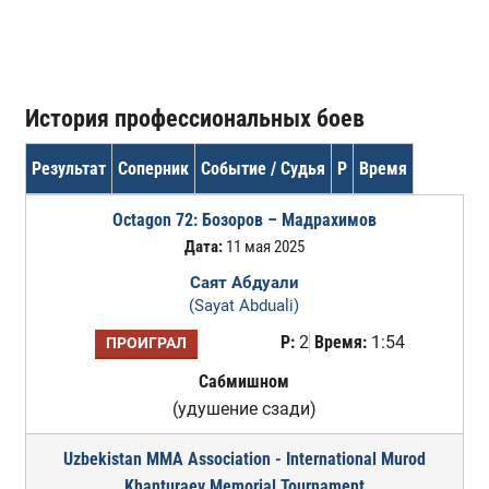
История профессиональных боев
Результат
Соперник
Событие / Судья
Р
Время
Octagon 72: Бозоров – Мадрахимов
Дата:
11 мая 2025
Саят Абдуали
(Sayat Abduali)
Р:
2
Время:
1:54
ПРОИГРАЛ
Сабмишном
(удушение сзади)
Uzbekistan MMA Association - International Murod
Khanturaev Memorial Tournament