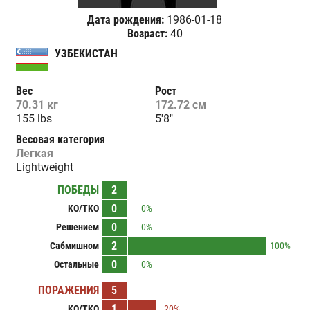
Дата рождения:
1986-01-18
Возраст:
40
УЗБЕКИСТАН
Вес
Рост
70.31 кг
172.72 см
155 lbs
5'8"
Весовая категория
Легкая
Lightweight
ПОБЕДЫ
2
0
KO/TKO
0%
0
Решением
0%
2
Сабмишном
100%
0
Остальные
0%
ПОРАЖЕНИЯ
5
1
KO/TKO
20%