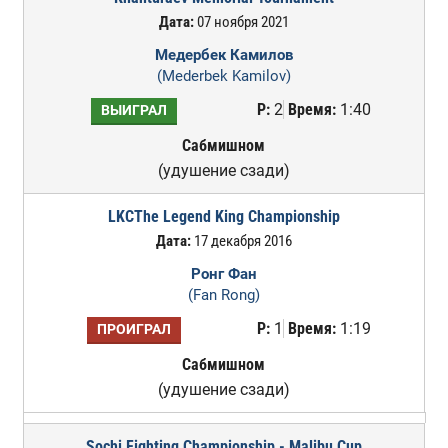
Дата:
07 ноября 2021
Медербек Камилов
(Mederbek Kamilov)
Р:
2
Время:
1:40
ВЫИГРАЛ
Сабмишном
(удушение сзади)
LKCThe Legend King Championship
Дата:
17 декабря 2016
Ронг Фан
(Fan Rong)
Р:
1
Время:
1:19
ПРОИГРАЛ
Сабмишном
(удушение сзади)
Sochi Fighting Championship - Malibu Cup