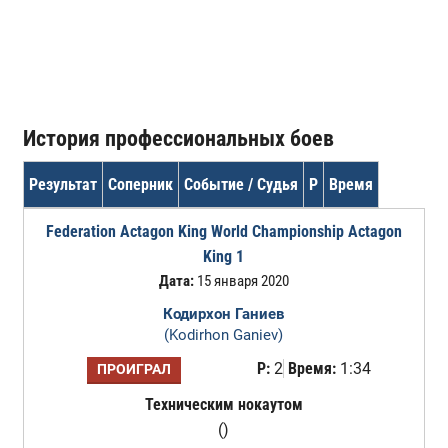
История профессиональных боев
Результат
Соперник
Событие / Судья
Р
Время
Federation Actagon King World Championship Actagon
King 1
Дата:
15 января 2020
Кодирхон Ганиев
(Kodirhon Ganiev)
Р:
2
Время:
1:34
ПРОИГРАЛ
Техническим нокаутом
()