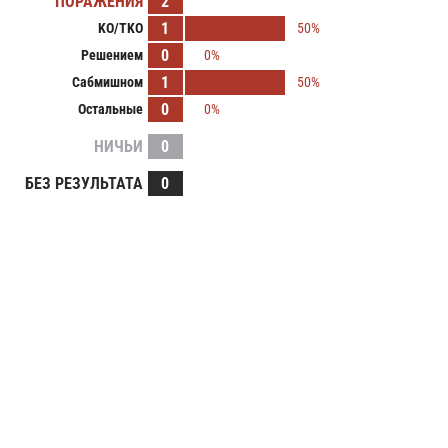
ПОРАЖЕНИЯ
2
1
KO/TKO
50%
0
Решением
0%
1
Сабмишном
50%
0
Остальные
0%
НИЧЬИ
0
БЕЗ РЕЗУЛЬТАТА
0