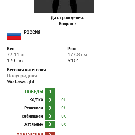
Дата рождения:
Возраст:
РОССИЯ
Вес
Рост
77.11 кг
177.8 см
170 lbs
5'10"
Весовая категория
Полусредняя
Welterweight
ПОБЕДЫ
0
0
KO/TKO
0%
0
Решением
0%
0
Сабмишном
0%
0
Остальные
0%