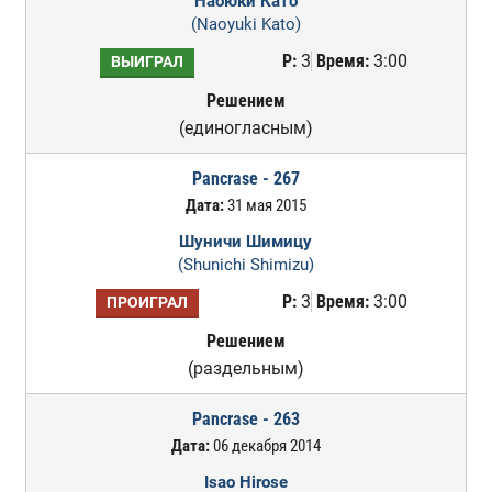
Наоюки Като
(Naoyuki Kato)
Р:
3
Время:
3:00
ВЫИГРАЛ
Решением
(единогласным)
Pancrase - 267
Дата:
31 мая 2015
Шуничи Шимицу
(Shunichi Shimizu)
Р:
3
Время:
3:00
ПРОИГРАЛ
Решением
(раздельным)
Pancrase - 263
Дата:
06 декабря 2014
Isao Hirose