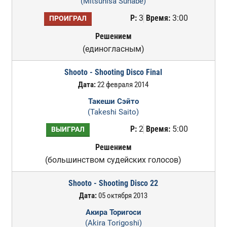
(Mitsuhisa Sunabe)
Р:
3
Время:
3:00
ПРОИГРАЛ
Решением
(единогласным)
Shooto - Shooting Disco Final
Дата:
22 февраля 2014
Такеши Сэйто
(Takeshi Saito)
Р:
2
Время:
5:00
ВЫИГРАЛ
Решением
(большинством судейских голосов)
Shooto - Shooting Disco 22
Дата:
05 октября 2013
Акира Торигоси
(Akira Torigoshi)