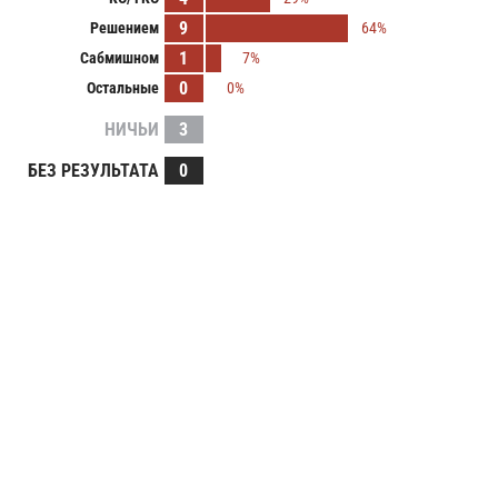
9
Решением
64%
1
Сабмишном
7%
0
Остальные
0%
НИЧЬИ
3
БЕЗ РЕЗУЛЬТАТА
0