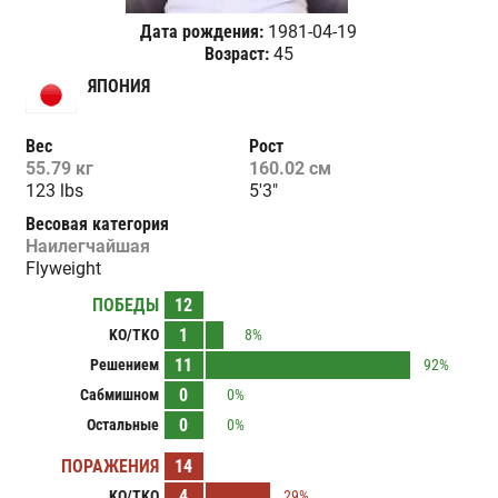
Дата рождения:
1981-04-19
Возраст:
45
ЯПОНИЯ
Вес
Рост
55.79 кг
160.02 см
123 lbs
5'3"
Весовая категория
Наилегчайшая
Flyweight
ПОБЕДЫ
12
1
KO/TKO
8%
11
Решением
92%
0
Сабмишном
0%
0
Остальные
0%
ПОРАЖЕНИЯ
14
4
KO/TKO
29%