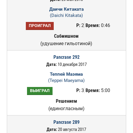
Даичи Китаката
(Daichi Kitakata)
Р:
2
Время:
0:46
ПРОИГРАЛ
Сабмишном
(удушение гильотиной)
Pancrase 292
Дата:
10 декабря 2017
Теппей Маэяма
(Teppei Maeyama)
Р:
3
Время:
5:00
ВЫИГРАЛ
Решением
(единогласным)
Pancrase 289
Дата:
20 августа 2017