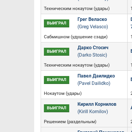
Техническим нокаутом (удары)
Грег Веласко
ВЫИГРАЛ
(Greg Velasco)
Сабмишном (удушение сзади)
Дарко Стосич
ВЫИГРАЛ
(Darko Stosic)
Техническим нокаутом (удары)
Павел Даилидко
ВЫИГРАЛ
(Pavel Dailidko)
Нокаутом (удары)
Кирилл Корнилов
ВЫИГРАЛ
(Kirill Kornilov)
Решением (раздельным)