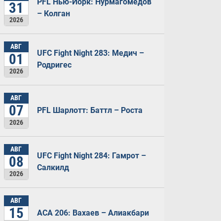
PFL Нью-Йорк: Нурмагомедов
31
– Колган
2026
АВГ
UFC Fight Night 283: Медич –
01
Родригес
2026
АВГ
07
PFL Шарлотт: Баттл – Роста
2026
АВГ
UFC Fight Night 284: Гамрот –
08
Салкилд
2026
АВГ
15
ACA 206: Вахаев – Алиакбари