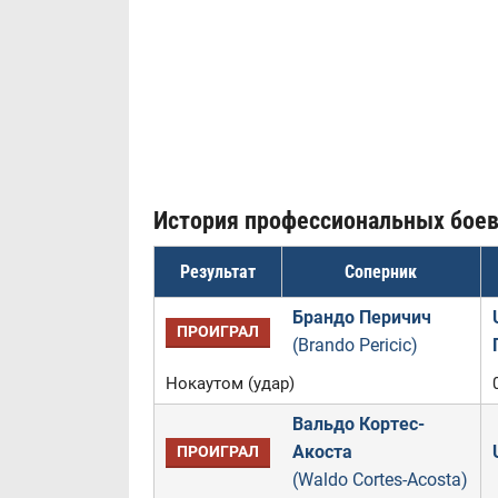
История профессиональных бое
Результат
Соперник
Брандо Перичич
ПРОИГРАЛ
(Brando Pericic)
Нокаутом (удар)
Вальдо Кортес-
Акоста
ПРОИГРАЛ
(Waldo Cortes-Acosta)