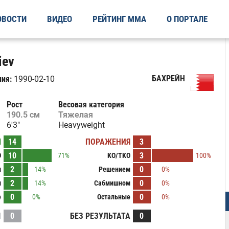
ОВОСТИ
ВИДЕО
РЕЙТИНГ ММА
О ПОРТАЛЕ
iev
БАХРЕЙН
ия:
1990-02-10
Рост
Весовая категория
190.5 см
Тяжелая
6'3"
Heavyweight
Ы
14
ПОРАЖЕНИЯ
3
10
3
O
71%
KO/TKO
100%
2
0
м
14%
Решением
0%
2
0
м
14%
Сабмишном
0%
0
0
е
0%
Остальные
0%
И
0
БЕЗ РЕЗУЛЬТАТА
0