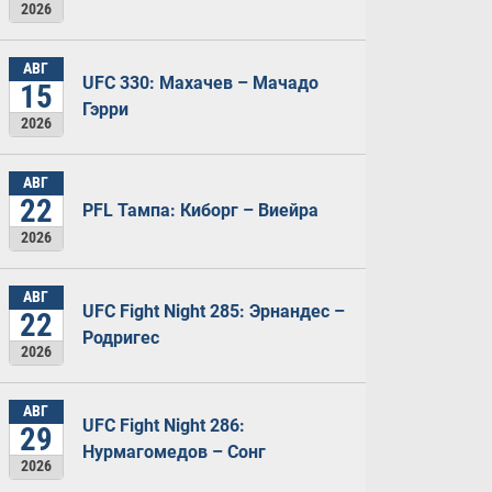
2026
АВГ
UFC 330: Махачев – Мачадо
15
Гэрри
2026
АВГ
22
PFL Тампа: Киборг – Виейра
2026
АВГ
UFC Fight Night 285: Эрнандес –
22
Родригес
2026
АВГ
UFC Fight Night 286:
29
Нурмагомедов – Сонг
2026