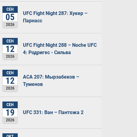
СЕН
UFC Fight Night 287: Хукер –
05
Парнасс
2026
СЕН
UFC Fight Night 288 – Noche UFC
12
4: Родригес - Сильва
2026
СЕН
ACA 207: Мырзабеков –
12
Туменов
2026
СЕН
19
UFC 331: Ван – Пантожа 2
2026
ОКТ