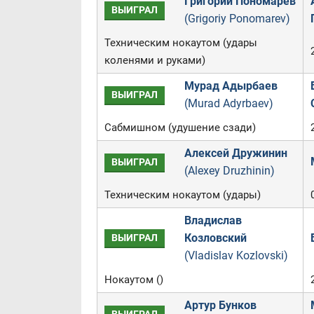
Григорий Пономарев
ВЫИГРАЛ
(Grigoriy Ponomarev)
Техническим нокаутом (удары
коленями и руками)
Мурад Адырбаев
ВЫИГРАЛ
(Murad Adyrbaev)
Сабмишном (удушение сзади)
Алексей Дружинин
ВЫИГРАЛ
(Alexey Druzhinin)
Техническим нокаутом (удары)
Владислав
Козловский
ВЫИГРАЛ
(Vladislav Kozlovski)
Нокаутом ()
Артур Бунков