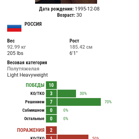
Дата рождения:
1995-12-08
Возраст:
30
РОССИЯ
Вес
Рост
92.99 кг
185.42 см
205 lbs
6'1"
Весовая категория
Полутяжелая
Light Heavyweight
ПОБЕДЫ
10
3
KO/TKO
30%
7
Решением
70%
0
Сабмишном
0%
0
Остальные
0%
ПОРАЖЕНИЯ
2
1
KO/TKO
50%