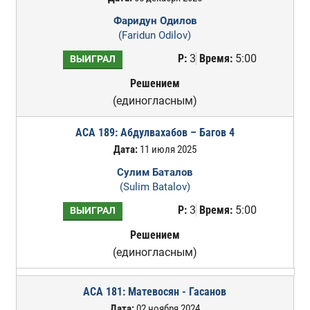
Фаридун Одилов
(Faridun Odilov)
Р:
3
Время:
5:00
ВЫИГРАЛ
Решением
(единогласным)
ACA 189: Абдулвахабов – Багов 4
Дата:
11 июля 2025
Сулим Баталов
(Sulim Batalov)
Р:
3
Время:
5:00
ВЫИГРАЛ
Решением
(единогласным)
ACA 181: Матевосян - Гасанов
Дата:
02 ноября 2024