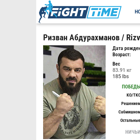
Н
Ризван Абдурахманов / Riz
Дата рожден
Возраст:
Вес
83.91 кг
185 lbs
ПОБЕД
KO/TK
Решение
Сабмишно
Остальны
НИЧЬ