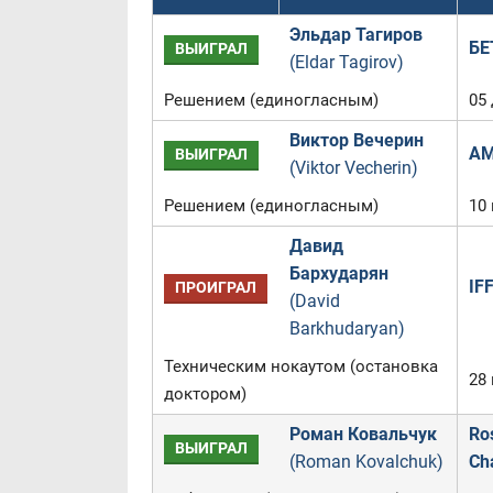
Эльдар Тагиров
БЕ
ВЫИГРАЛ
(Eldar Tagirov)
Решением (единогласным)
05
Виктор Вечерин
AM
ВЫИГРАЛ
(Viktor Vecherin)
Решением (единогласным)
10
Давид
Бархударян
IF
ПРОИГРАЛ
(David
Barkhudaryan)
Техническим нокаутом (остановка
28 
доктором)
Роман Ковальчук
Ro
ВЫИГРАЛ
(Roman Kovalchuk)
Ch