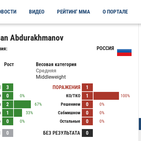
ОВОСТИ
ВИДЕО
РЕЙТИНГ ММА
О ПОРТАЛЕ
van Abdurakhmanov
РОССИЯ
ия:
Рост
Весовая категория
Средняя
Middleweight
Ы
3
ПОРАЖЕНИЯ
1
0
1
O
0%
KO/TKO
100%
2
0
м
67%
Решением
0%
1
0
м
33%
Сабмишном
0%
0
0
е
0%
Остальные
0%
И
0
БЕЗ РЕЗУЛЬТАТА
0