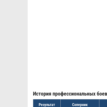
История профессиональных бое
Результат
Соперник