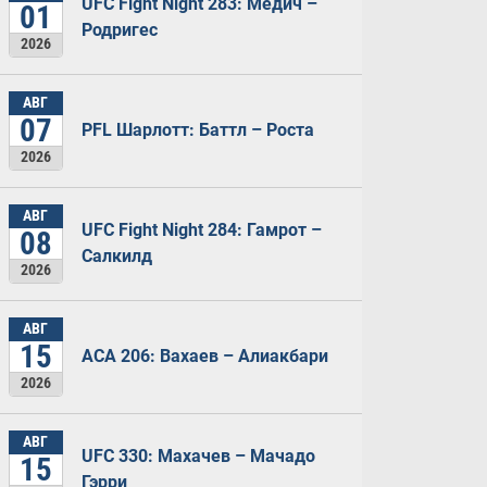
UFC Fight Night 283: Медич –
01
Родригес
2026
АВГ
07
PFL Шарлотт: Баттл – Роста
2026
АВГ
UFC Fight Night 284: Гамрот –
08
Салкилд
2026
АВГ
15
ACA 206: Вахаев – Алиакбари
2026
АВГ
UFC 330: Махачев – Мачадо
15
Гэрри