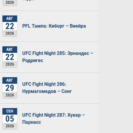
2026
АВГ
22
PFL Тампа: Киборг – Виейра
2026
АВГ
UFC Fight Night 285: Эрнандес –
22
Родригес
2026
АВГ
UFC Fight Night 286:
29
Нурмагомедов – Сонг
2026
СЕН
UFC Fight Night 287: Хукер –
05
Парнасс
2026