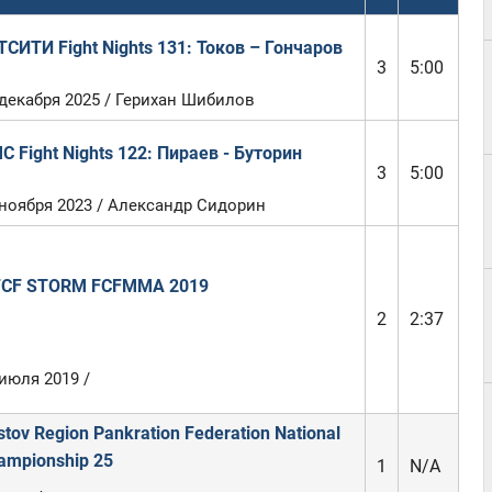
ТСИТИ Fight Nights 131: Токов – Гончаров
3
5:00
 декабря 2025 / Герихан Шибилов
C Fight Nights 122: Пираев - Буторин
3
5:00
 ноября 2023 / Александр Сидорин
FCF STORM FCFMMA 2019
2
2:37
июля 2019 /
stov Region Pankration Federation National
ampionship 25
1
N/A