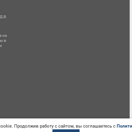
Д.В.
а на
ы в
м
okie. Продолжив работу с сайтом, вы соглашаетесь с
Полити