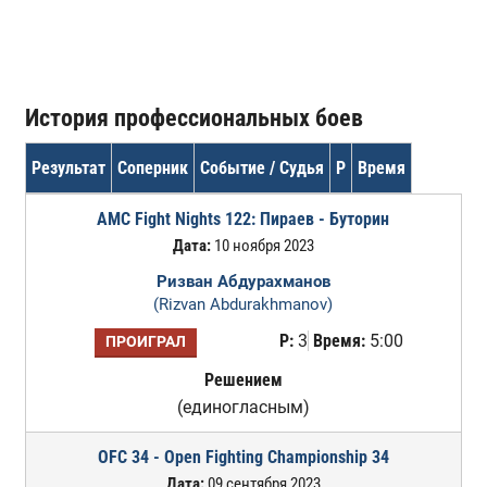
История профессиональных боев
Результат
Соперник
Событие / Судья
Р
Время
AMC Fight Nights 122: Пираев - Буторин
Дата:
10 ноября 2023
Ризван Абдурахманов
(Rizvan Abdurakhmanov)
Р:
3
Время:
5:00
ПРОИГРАЛ
Решением
(единогласным)
OFC 34 - Open Fighting Championship 34
Дата:
09 сентября 2023