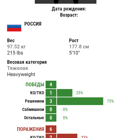
Дата рождения:
Возраст:
РОССИЯ
Вес
Рост
97.52 кг
177.8 см
215 lbs
5'10"
Весовая категория
Тяжелая
Heavyweight
ПОБЕДЫ
4
1
KO/TKO
25%
3
Решением
75%
0
Сабмишном
0%
0
Остальные
0%
ПОРАЖЕНИЯ
6
2
KO/TKO
33%