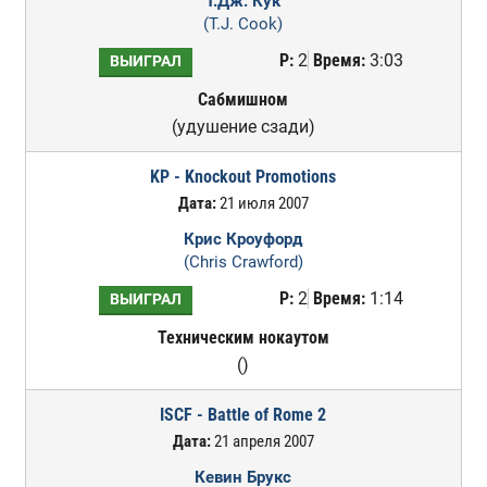
Т.Дж. Кук
(T.J. Cook)
Р:
2
Время:
3:03
ВЫИГРАЛ
Сабмишном
(удушение сзади)
KP - Knockout Promotions
Дата:
21 июля 2007
Крис Кроуфорд
(Chris Crawford)
Р:
2
Время:
1:14
ВЫИГРАЛ
Техническим нокаутом
()
ISCF - Battle of Rome 2
Дата:
21 апреля 2007
Кевин Брукс