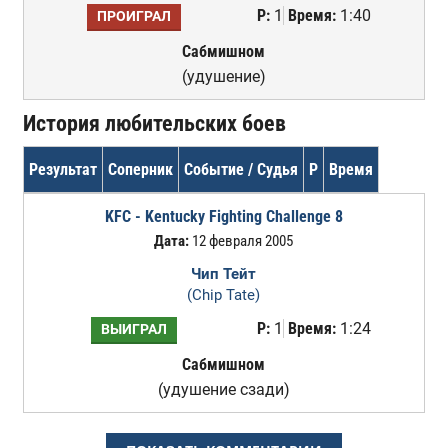
Р:
1
Время:
1:40
ПРОИГРАЛ
Сабмишном
(удушение)
История любительских боев
Результат
Соперник
Событие / Судья
Р
Время
KFC - Kentucky Fighting Challenge 8
Дата:
12 февраля 2005
Чип Тейт
(Chip Tate)
Р:
1
Время:
1:24
ВЫИГРАЛ
Сабмишном
(удушение сзади)