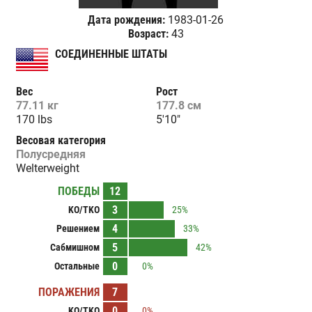
Дата рождения:
1983-01-26
Возраст:
43
СОЕДИНЕННЫЕ ШТАТЫ
Вес
Рост
77.11 кг
177.8 см
170 lbs
5'10"
Весовая категория
Полусредняя
Welterweight
ПОБЕДЫ
12
3
KO/TKO
25%
4
Решением
33%
5
Сабмишном
42%
0
Остальные
0%
ПОРАЖЕНИЯ
7
0
KO/TKO
0%