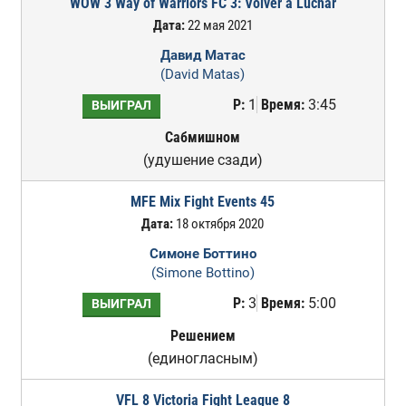
WOW 3 Way of Warriors FC 3: Volver a Luchar
Дата:
22 мая 2021
Давид Матас
(David Matas)
Р:
1
Время:
3:45
ВЫИГРАЛ
Сабмишном
(удушение сзади)
MFE Mix Fight Events 45
Дата:
18 октября 2020
Симоне Боттино
(Simone Bottino)
Р:
3
Время:
5:00
ВЫИГРАЛ
Решением
(единогласным)
VFL 8 Victoria Fight League 8