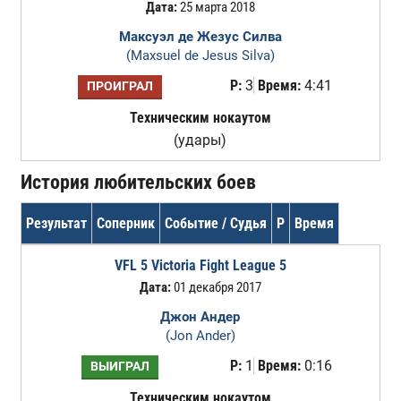
Дата:
25 марта 2018
Максуэл де Жезус Силва
(Maxsuel de Jesus Silva)
Р:
3
Время:
4:41
ПРОИГРАЛ
Техническим нокаутом
(удары)
История любительских боев
Результат
Соперник
Событие / Судья
Р
Время
VFL 5 Victoria Fight League 5
Дата:
01 декабря 2017
Джон Андер
(Jon Ander)
Р:
1
Время:
0:16
ВЫИГРАЛ
Техническим нокаутом