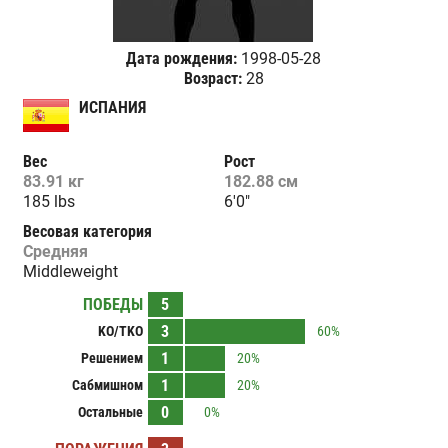
Дата рождения:
1998-05-28
Возраст:
28
ИСПАНИЯ
Вес
Рост
83.91 кг
182.88 см
185 lbs
6'0"
Весовая категория
Средняя
Middleweight
ПОБЕДЫ
5
3
KO/TKO
60%
1
Решением
20%
1
Сабмишном
20%
0
Остальные
0%