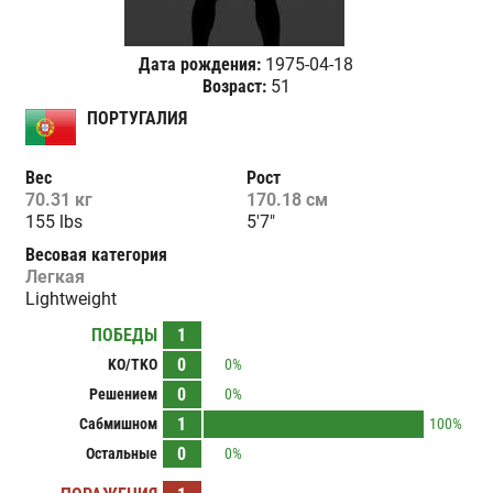
Дата рождения:
1975-04-18
Возраст:
51
ПОРТУГАЛИЯ
Вес
Рост
70.31 кг
170.18 см
155 lbs
5'7"
Весовая категория
Легкая
Lightweight
ПОБЕДЫ
1
0
KO/TKO
0%
0
Решением
0%
1
Сабмишном
100%
0
Остальные
0%