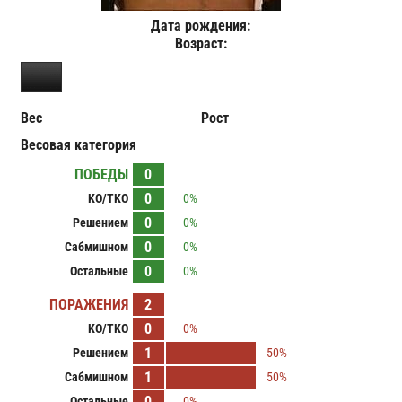
Дата рождения:
Возраст:
Вес
Рост
Весовая категория
ПОБЕДЫ
0
0
KO/TKO
0%
0
Решением
0%
0
Сабмишном
0%
0
Остальные
0%
ПОРАЖЕНИЯ
2
0
KO/TKO
0%
1
Решением
50%
1
Сабмишном
50%
0
Остальные
0%