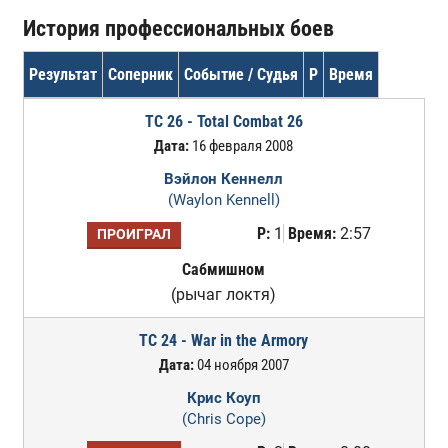
История профессиональных боев
Результат
Соперник
Событие / Судья
Р
Время
TC 26 - Total Combat 26
Дата:
16 февраля 2008
Вэйлон Кеннелл
(Waylon Kennell)
Р:
1
Время:
2:57
ПРОИГРАЛ
Сабмишном
(рычаг локтя)
TC 24 - War in the Armory
Дата:
04 ноября 2007
Крис Коуп
(Chris Cope)