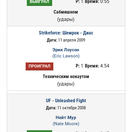
Р:
1
Время:
0:55
ВЫИГРАЛ
Сабмишном
(удары)
Strikeforce: Шемрок - Диас
Дата:
11 апреля 2009
Эрик Лоусон
(Eric Lawson)
Р:
1
Время:
4:54
ПРОИГРАЛ
Техническим нокаутом
(удары)
UF - Unleashed Fight
Дата:
11 октября 2008
Нейт Мур
(Nate Moore)