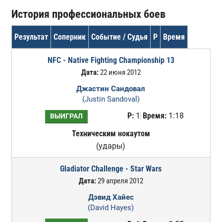
История профессиональных боев
Результат
Соперник
Событие / Судья
Р
Время
NFC - Native Fighting Championship 13
Дата:
22 июня 2012
Джастин Сандовал
(Justin Sandoval)
Р:
1
Время:
1:18
ВЫИГРАЛ
Техническим нокаутом
(удары)
Gladiator Challenge - Star Wars
Дата:
29 апреля 2012
Дэвид Хайес
(David Hayes)