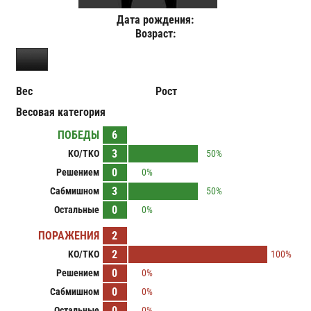
Дата рождения:
Возраст:
Вес
Рост
Весовая категория
ПОБЕДЫ
6
3
KO/TKO
50%
0
Решением
0%
3
Сабмишном
50%
0
Остальные
0%
ПОРАЖЕНИЯ
2
2
KO/TKO
100%
0
Решением
0%
0
Сабмишном
0%
0
Остальные
0%