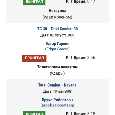
Р:
1
Время:
0:17
ВЫИГРАЛ
Нокаутом
(удар коленом)
TC 30 - Total Combat 30
Дата:
02 августа 2008
Эдгар Гарсия
(Edgar Garcia)
Р:
1
Время:
3:46
ПРОИГРАЛ
Техническим нокаутом
(удары)
Total Combat - Nevada
Дата:
10 мая 2008
Брукс Робертсон
(Brooks Robertson)
Р:
1
Время:
3:15
ВЫИГРАЛ