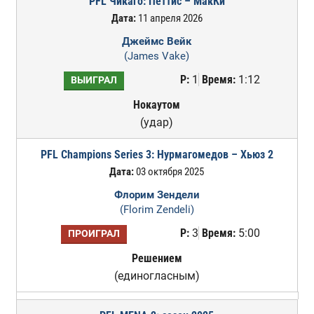
PFL Чикаго: Петтис – МакКи
Дата:
11 апреля 2026
Джеймс Вейк
(James Vake)
Р:
1
Время:
1:12
ВЫИГРАЛ
Нокаутом
(удар)
PFL Champions Series 3: Нурмагомедов – Хьюз 2
Дата:
03 октября 2025
Флорим Зендели
(Florim Zendeli)
Р:
3
Время:
5:00
ПРОИГРАЛ
Решением
(единогласным)