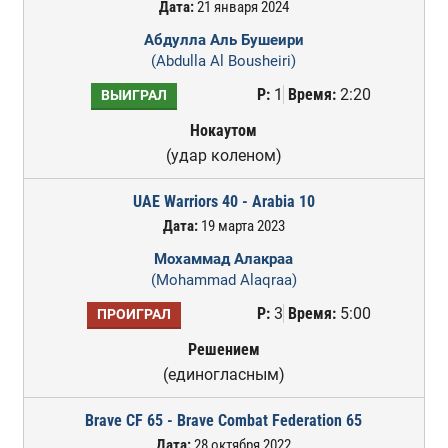
Дата:
21 января 2024
Абдулла Аль Бушеири
(Abdulla Al Bousheiri)
Р:
1
Время:
2:20
ВЫИГРАЛ
Нокаутом
(удар коленом)
UAE Warriors 40 - Arabia 10
Дата:
19 марта 2023
Мохаммад Алакраа
(Mohammad Alaqraa)
Р:
3
Время:
5:00
ПРОИГРАЛ
Решением
(единогласным)
Brave CF 65 - Brave Combat Federation 65
Дата:
28 октября 2022