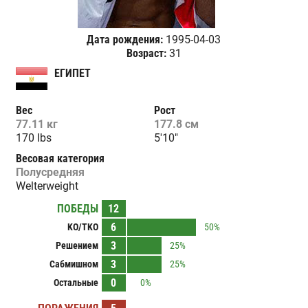
Дата рождения:
1995-04-03
Возраст:
31
ЕГИПЕТ
Вес
Рост
77.11 кг
177.8 см
170 lbs
5'10"
Весовая категория
Полусредняя
Welterweight
ПОБЕДЫ
12
6
KO/TKO
50%
3
Решением
25%
3
Сабмишном
25%
0
Остальные
0%