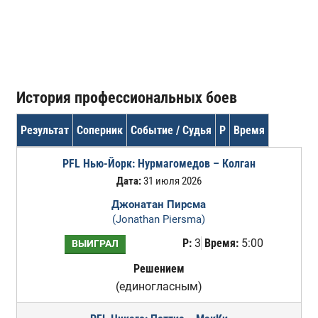
История профессиональных боев
Результат
Соперник
Событие / Судья
Р
Время
PFL Нью-Йорк: Нурмагомедов – Колган
Дата:
31 июля 2026
Джонатан Пирсма
(Jonathan Piersma)
Р:
3
Время:
5:00
ВЫИГРАЛ
Решением
(единогласным)