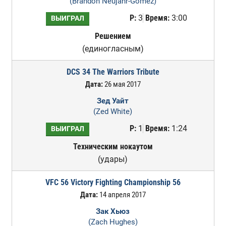
(Brandon Neujahr-Gomez)
Р:
3
Время:
3:00
ВЫИГРАЛ
Решением
(единогласным)
DCS 34 The Warriors Tribute
Дата:
26 мая 2017
Зед Уайт
(Zed White)
Р:
1
Время:
1:24
ВЫИГРАЛ
Техническим нокаутом
(удары)
VFC 56 Victory Fighting Championship 56
Дата:
14 апреля 2017
Зак Хьюз
(Zach Hughes)