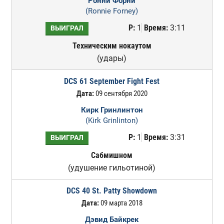
Ронни Форни
(Ronnie Forney)
Р:
1
Время:
3:11
ВЫИГРАЛ
Техническим нокаутом
(удары)
DCS 61 September Fight Fest
Дата:
09 сентября 2020
Кирк Гринлинтон
(Kirk Grinlinton)
Р:
1
Время:
3:31
ВЫИГРАЛ
Сабмишном
(удушение гильотиной)
DCS 40 St. Patty Showdown
Дата:
09 марта 2018
Дэвид Байкрек