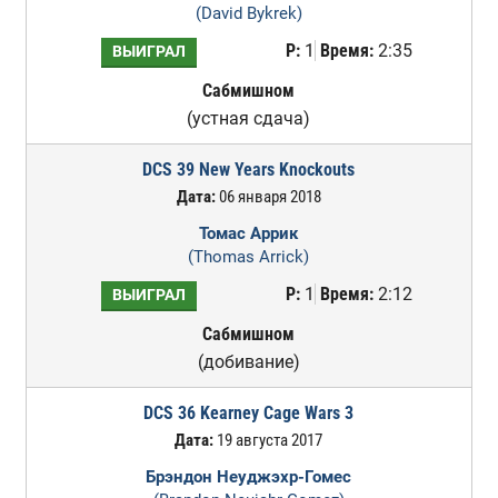
(David Bykrek)
Р:
1
Время:
2:35
ВЫИГРАЛ
Сабмишном
(устная сдача)
DCS 39 New Years Knockouts
Дата:
06 января 2018
Томас Аррик
(Thomas Arrick)
Р:
1
Время:
2:12
ВЫИГРАЛ
Сабмишном
(добивание)
DCS 36 Kearney Cage Wars 3
Дата:
19 августа 2017
Брэндон Неуджэхр-Гомес