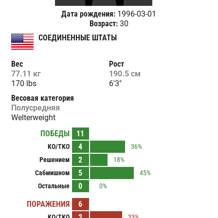
Дата рождения:
1996-03-01
Возраст:
30
СОЕДИНЕННЫЕ ШТАТЫ
Вес
Рост
77.11 кг
190.5 см
170 lbs
6'3"
Весовая категория
Полусредняя
Welterweight
ПОБЕДЫ
11
4
KO/TKO
36%
2
Решением
18%
5
Сабмишном
45%
0
Остальные
0%
ПОРАЖЕНИЯ
6
2
KO/TKO
33%