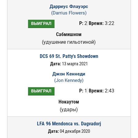
Дарриус Флауэрс
(Darrius Flowers)
Р:
2
Время:
3:22
ВЫИГРАЛ
Сабмишном
(удушение гильотиной)
DCS 69 St. Patty's Showdown
Дата:
13 марта 2021
Джон Кеннеди
(Jon Kennedy)
Р:
1
Время:
2:43
ВЫИГРАЛ
Нокаутом
(удары)
LFA 96 Mendonca vs. Dagvadorj
Дата:
04 декабря 2020