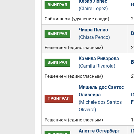
Клэйр Лопес
B
ВЫИГРАЛ
(Claire Lopez)
Сабмишном (удушение сзади)
2
Чиара Пенко
B
ВЫИГРАЛ
(Chiara Penco)
Решением (единогласным)
2
Камила Риварола
B
ВЫИГРАЛ
(Camila Rivarola)
Решением (единогласным)
2
Мишель дос Сантос
Оливейра
I
ПРОИГРАЛ
(Michele dos Santos
F
Oliveira)
Решением (единогласным)
1
Анетте Остерберг
I