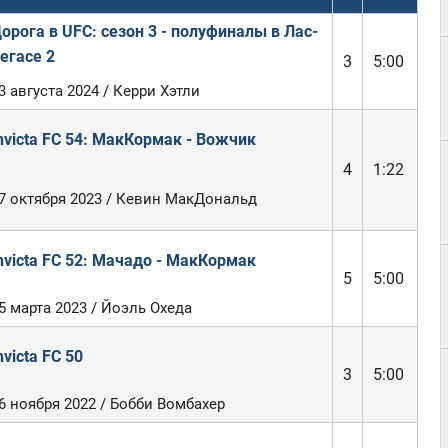
орога в UFC: сезон 3 - полуфиналы в Лас-
егасе 2
3
5:00
3 августа 2024 / Керри Хэтли
nvicta FC 54: МакКормак - Вожчик
4
1:22
7 октября 2023 / Кевин МакДональд
nvicta FC 52: Мачадо - МакКормак
5
5:00
5 марта 2023 / Йоэль Охеда
nvicta FC 50
3
5:00
6 ноября 2022 / Бобби Вомбахер