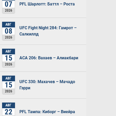
07
PFL Шарлотт: Баттл – Роста
2026
АВГ
UFC Fight Night 284: Гамрот –
08
Салкиллд
2026
АВГ
15
ACA 206: Вахаев – Алиакбари
2026
АВГ
UFC 330: Махачев – Мачадо
15
Гэрри
2026
АВГ
22
PFL Тампа: Киборг – Виейра