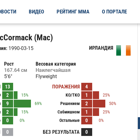
ОВОСТИ
ВИДЕО
РЕЙТИНГ ММА
О ПОРТАЛЕ
cCormack (Mac)
ИРЛАНДИЯ
ия:
1990-03-15
Рост
Весовая категория
167.64 см
Наилегчайшая
5'6"
Flyweight
Ы
13
ПОРАЖЕНИЯ
4
2
1
O
15%
KO/TKO
25%
9
2
м
69%
Решением
50%
2
1
м
15%
Сабмишном
25%
0
0
е
0%
Остальные
0%
И
0
БЕЗ РЕЗУЛЬТАТА
0