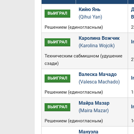
Кийю Янь
Д
ВЫИГРАЛ
(Qihui Yan)
В
Решением (единогласным)
2
Каролина Вожчик
I
ВЫИГРАЛ
(Karolina Wojcik)
Техническим сабмишном (удушение
2
сзади)
Валеска Мачадо
I
ВЫИГРАЛ
(Valesca Machado)
Решением (единогласным)
1
Майра Мазар
I
ВЫИГРАЛ
(Maira Mazar)
Решением (единогласным)
1
Мануэла