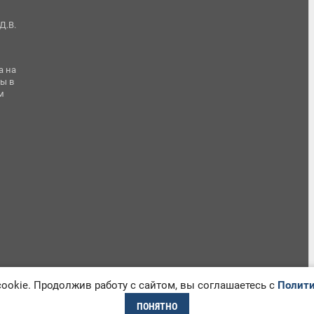
Д.В.
а на
ы в
м
okie. Продолжив работу с сайтом, вы соглашаетесь с
Полити
ПОНЯТНО