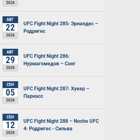
2026
АВГ
UFC Fight Night 285: Эрнандес –
22
Родригес
2026
АВГ
UFC Fight Night 286:
29
Нурмагомедов – Сонг
2026
СЕН
UFC Fight Night 287: Хукер –
05
Парнасс
2026
СЕН
UFC Fight Night 288 – Noche UFC
12
4: Родригес - Сильва
2026