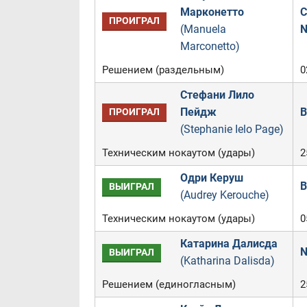
Марконетто
C
ПРОИГРАЛ
(Manuela
N
Marconetto)
Решением (раздельным)
0
Стефани Лило
Пейдж
B
ПРОИГРАЛ
(Stephanie Ielo Page)
Техническим нокаутом (удары)
2
Одри Керуш
B
ВЫИГРАЛ
(Audrey Kerouche)
Техническим нокаутом (удары)
0
Катарина Далисда
N
ВЫИГРАЛ
(Katharina Dalisda)
Решением (единогласным)
2