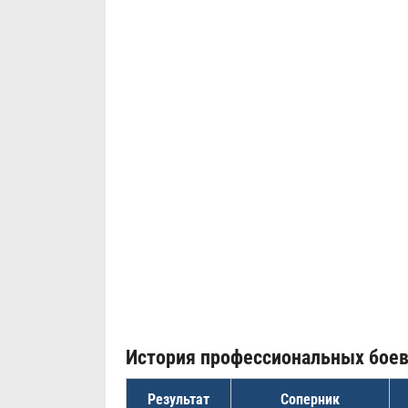
История профессиональных бое
Результат
Соперник