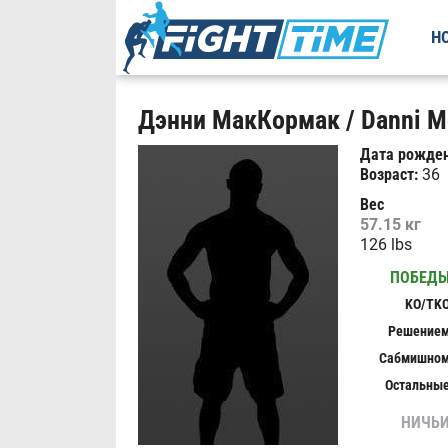
Н
Дэнни МакКормак / Danni M
Дата рожден
Возраст:
36
Вес
57.15 кг
126 lbs
ПОБЕД
KO/TK
Решение
Сабмишно
Остальны
НИЧЬ