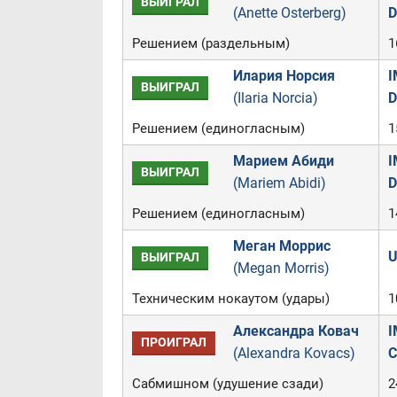
ВЫИГРАЛ
(Anette Osterberg)
D
Решением (раздельным)
1
Илария Норсия
I
ВЫИГРАЛ
(Ilaria Norcia)
D
Решением (единогласным)
1
Марием Абиди
I
ВЫИГРАЛ
(Mariem Abidi)
D
Решением (единогласным)
1
Меган Моррис
U
ВЫИГРАЛ
(Megan Morris)
Техническим нокаутом (удары)
1
Александра Ковач
I
ПРОИГРАЛ
(Alexandra Kovacs)
C
Сабмишном (удушение сзади)
2