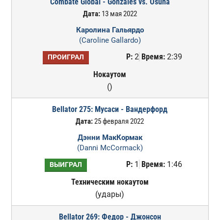
Combate Global - Gonzales vs. Osuna
Дата:
13 мая 2022
Каролина Гальярдо
(Caroline Gallardo)
Р:
2
Время:
2:39
ПРОИГРАЛ
Нокаутом
()
Bellator 275: Мусаси - Вандерфорд
Дата:
25 февраля 2022
Дэнни МакКормак
(Danni McCormack)
Р:
1
Время:
1:46
ВЫИГРАЛ
Техническим нокаутом
(удары)
Bellator 269: Федор - Джонсон