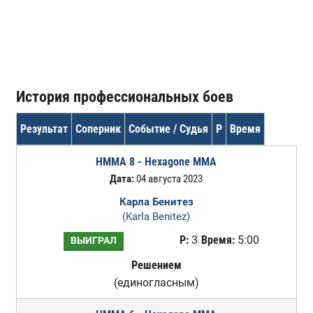
История профессиональных боев
Результат
Соперник
Событие / Судья
Р
Время
HMMA 8 - Hexagone MMA
Дата:
04 августа 2023
Карла Бенитез
(Karla Benitez)
Р:
3
Время:
5:00
ВЫИГРАЛ
Решением
(единогласным)