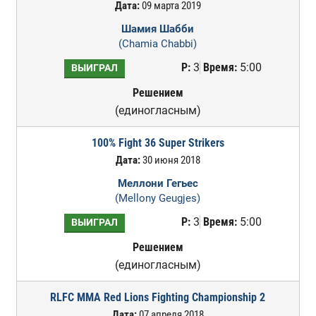
Дата:
09 марта 2019
Шамия Шабби
(Chamia Chabbi)
Р:
3
Время:
5:00
ВЫИГРАЛ
Решением
(единогласным)
100% Fight 36 Super Strikers
Дата:
30 июня 2018
Меллони Гегьес
(Mellony Geugjes)
Р:
3
Время:
5:00
ВЫИГРАЛ
Решением
(единогласным)
RLFC MMA Red Lions Fighting Championship 2
Дата:
07 апреля 2018