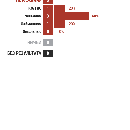
ПОРАЖЕНИЯ
5
1
KO/TKO
20%
3
Решением
60%
1
Сабмишном
20%
0
Остальные
0%
НИЧЬИ
0
БЕЗ РЕЗУЛЬТАТА
0