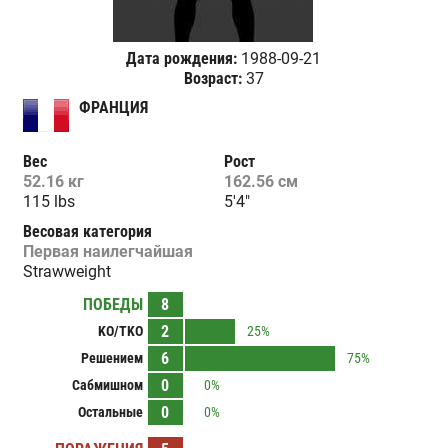
Дата рождения:
1988-09-21
Возраст:
37
ФРАНЦИЯ
Вес
Рост
52.16 кг
162.56 см
115 lbs
5'4"
Весовая категория
Первая наилегчайшая
Strawweight
ПОБЕДЫ
8
2
KO/TKO
25%
6
Решением
75%
0
Сабмишном
0%
0
Остальные
0%