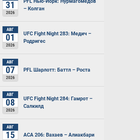
PFL Нью-Йорк: Нурмагомедов
31
– Колган
2026
АВГ
UFC Fight Night 283: Медич –
01
Родригес
2026
АВГ
07
PFL Шарлотт: Баттл – Роста
2026
АВГ
UFC Fight Night 284: Гамрот –
08
Салкилд
2026
АВГ
15
ACA 206: Вахаев – Алиакбари