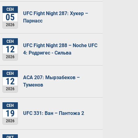
СЕН
UFC Fight Night 287: Хукер –
05
Парнасс
2026
СЕН
UFC Fight Night 288 – Noche UFC
12
4: Родригес - Сильва
2026
СЕН
ACA 207: Мырзабеков –
12
Туменов
2026
СЕН
19
UFC 331: Ван – Пантожа 2
2026
ОКТ