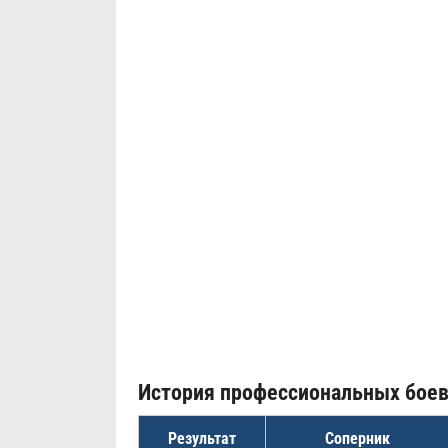
История профессиональных бое
Результат
Соперник