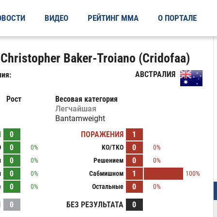
ОВОСТИ
ВИДЕО
РЕЙТИНГ ММА
О ПОРТАЛЕ
hristopher Baker-Troiano (Cridofaa)
АВСТРАЛИЯ
ия:
Рост
Весовая категория
Легчайшая
Bantamweight
Ы
0
ПОРАЖЕНИЯ
1
0
0
O
0%
KO/TKO
0%
0
0
м
0%
Решением
0%
0
1
м
0%
Сабмишном
100%
0
0
е
0%
Остальные
0%
И
0
БЕЗ РЕЗУЛЬТАТА
0