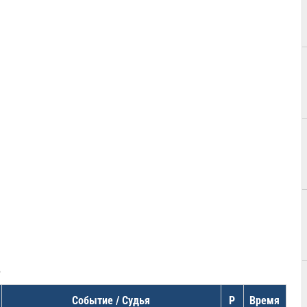
в
Событие / Судья
Р
Время