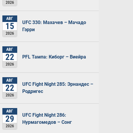
2026
АВГ
UFC 330: Махачев – Мачадо
15
Гэрри
2026
АВГ
22
PFL Тампа: Киборг – Виейра
2026
АВГ
UFC Fight Night 285: Эрнандес –
22
Родригес
2026
АВГ
UFC Fight Night 286:
29
Нурмагомедов – Сонг
2026