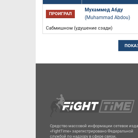
Мухаммед Абду
ПРОИГРАЛ
(Muhammad Abdou)
Сабмишном (удушение сзади)
ПОКА
Средство массовой информации сетевое изд
«FightTime» зарегистрировано Федеральной
службой по надзору в сфере связи,