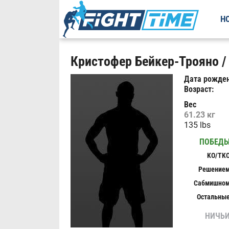
Н
Кристофер Бейкер-Трояно / C
Дата рожден
Возраст:
Вес
61.23 кг
135 lbs
ПОБЕД
KO/TK
Решение
Сабмишно
Остальны
НИЧЬ