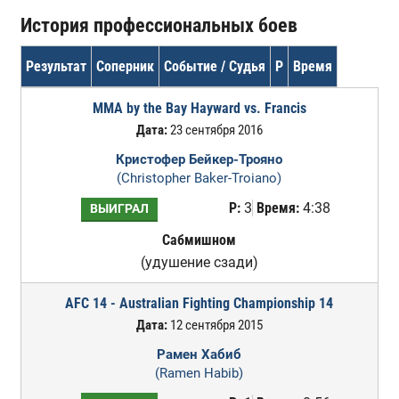
История профессиональных боев
Результат
Соперник
Событие / Судья
Р
Время
MMA by the Bay Hayward vs. Francis
Дата:
23 сентября 2016
Кристофер Бейкер-Трояно
(Christopher Baker-Troiano)
Р:
3
Время:
4:38
ВЫИГРАЛ
Сабмишном
(удушение сзади)
AFC 14 - Australian Fighting Championship 14
Дата:
12 сентября 2015
Рамен Хабиб
(Ramen Habib)