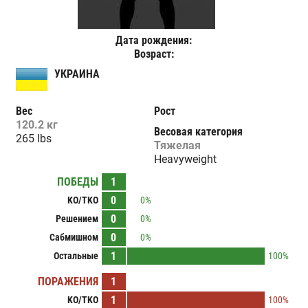
Дата рождения:
Возраст:
УКРАИНА
Вес
Рост
120.2 кг
Весовая категория
265 lbs
Тяжелая
Heavyweight
ПОБЕДЫ
1
0
KO/TKO
0%
0
Решением
0%
0
Сабмишном
0%
1
Остальные
100%
ПОРАЖЕНИЯ
1
1
KO/TKO
100%