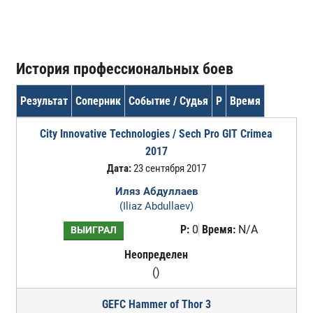
История профессиональных боев
Результат
Соперник
Событие / Судья
Р
Время
City Innovative Technologies / Sech Pro GIT Crimea
2017
Дата:
23 сентября 2017
Иляз Абдуллаев
(Iliaz Abdullaev)
Р:
0
Время:
N/A
ВЫИГРАЛ
Неопределен
()
GEFC Hammer of Thor 3