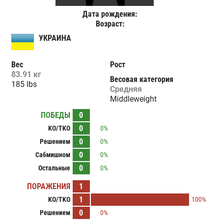
Дата рождения:
Возраст:
УКРАИНА
Вес
Рост
83.91 кг
Весовая категория
185 lbs
Средняя
Middleweight
ПОБЕДЫ
0
0
KO/TKO
0%
0
Решением
0%
0
Сабмишном
0%
0
Остальные
0%
ПОРАЖЕНИЯ
1
1
KO/TKO
100%
0
Решением
0%