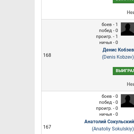
Не
боев - 1
побед - 0
проигр. - 1
ничья - 0
Денис Кобзев
168
(Denis Kobzev)
ВЫИГРА
Не
боев - 0
побед - 0
проигр. - 0
ничья - 0
Анатолий Сокульский
167
(Anatoliy Sokulskiy)