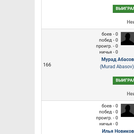
ВЫИГРА
Не
боев - 0
побед - 0
проигр. - 0
ничья - 0
Мурад Абасов
166
(Murad Abasov)
ВЫИГРА
Не
боев - 0
побед - 0
проигр. - 0
ничья - 0
Илья Новиков