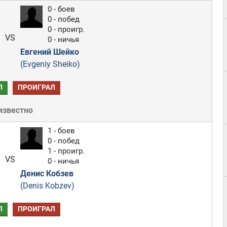
0 - боев
0 - побед
0 - проигр.
VS
0 - ничья
Евгений Шейко
(Evgeniy Sheiko)
Л
ПРОИГРАЛ
известно
1 - боев
0 - побед
1 - проигр.
VS
0 - ничья
Денис Кобзев
(Denis Kobzev)
Л
ПРОИГРАЛ