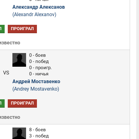
Александр Алексанов
(Alexandr Alexanov)
Л
ПРОИГРАЛ
известно
0 - боев
0 - побед
0 - проигр.
VS
0 - ничья
Андрей Моставенко
(Andrey Mostavenko)
Л
ПРОИГРАЛ
известно
8 - боев
3 - побед