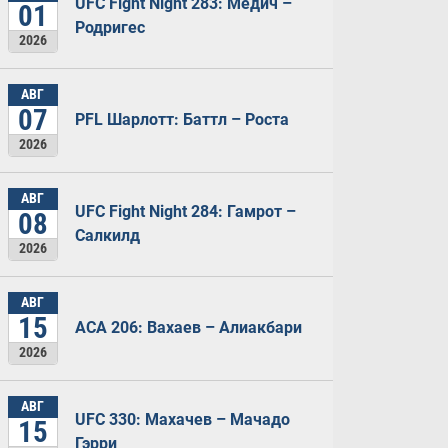
UFC Fight Night 283: Медич –
01
Родригес
2026
АВГ
07
PFL Шарлотт: Баттл – Роста
2026
АВГ
UFC Fight Night 284: Гамрот –
08
Салкилд
2026
АВГ
15
ACA 206: Вахаев – Алиакбари
2026
АВГ
UFC 330: Махачев – Мачадо
15
Гэрри