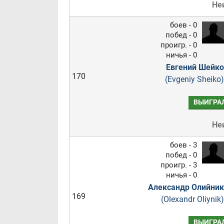
Не
боев - 0
побед - 0
проигр. - 0
ничья - 0
Евгений Шейко
170
(Evgeniy Sheiko)
ВЫИГРА
Не
боев - 3
побед - 0
проигр. - 3
ничья - 0
Александр Олийник
169
(Olexandr Oliynik)
ВЫИГРА