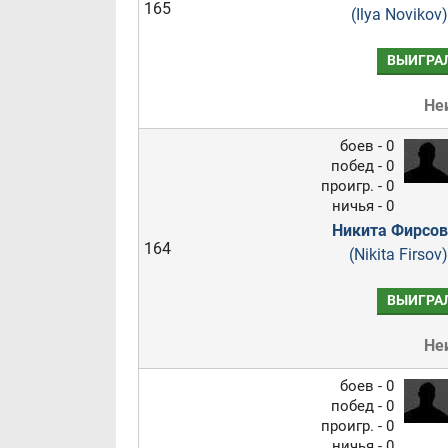
165
(Ilya Novikov)
ВЫИГРА
Не
боев - 0
побед - 0
проигр. - 0
ничья - 0
Никита Фирсов
164
(Nikita Firsov)
ВЫИГРА
Не
боев - 0
побед - 0
проигр. - 0
ничья - 0