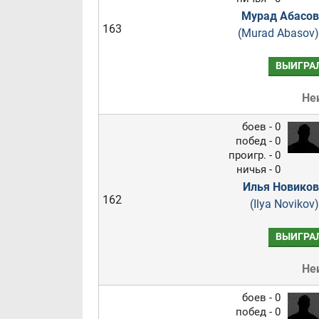
Мурад Абасов
163
(Murad Abasov)
ВЫИГРА
Не
боев - 0
побед - 0
проигр. - 0
ничья - 0
Илья Новиков
162
(Ilya Novikov)
ВЫИГРА
Не
боев - 0
побед - 0