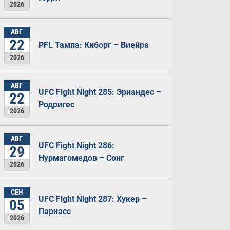
2026
АВГ
22
PFL Тампа: Киборг – Виейра
2026
АВГ
UFC Fight Night 285: Эрнандес –
22
Родригес
2026
АВГ
UFC Fight Night 286:
29
Нурмагомедов – Сонг
2026
СЕН
UFC Fight Night 287: Хукер –
05
Парнасс
2026