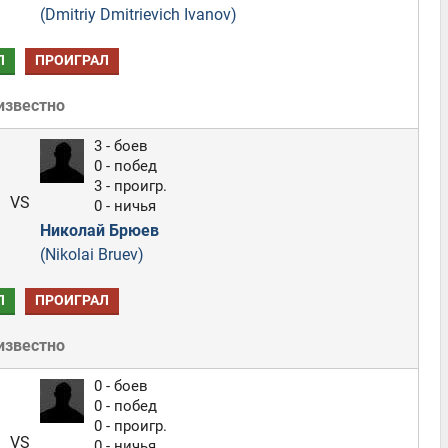
(Dmitriy Dmitrievich Ivanov)
Л
ПРОИГРАЛ
известно
3 - боев
0 - побед
3 - проигр.
VS
0 - ничья
Николай Брюев
(Nikolai Bruev)
Л
ПРОИГРАЛ
известно
0 - боев
0 - побед
0 - проигр.
VS
0 - ничья