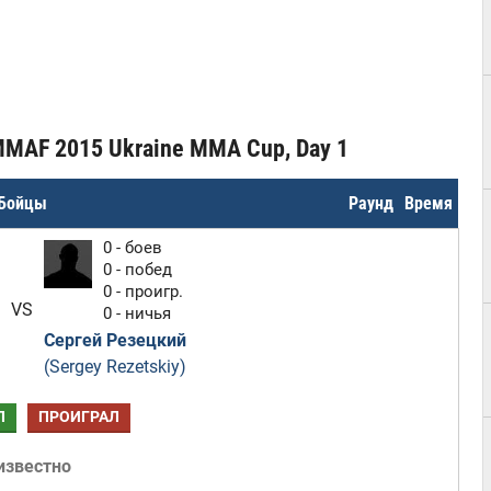
MMAF 2015 Ukraine MMA Cup, Day 1
Бойцы
Раунд
Время
0 - боев
0 - побед
0 - проигр.
VS
0 - ничья
Сергей Резецкий
(Sergey Rezetskiy)
Л
ПРОИГРАЛ
известно