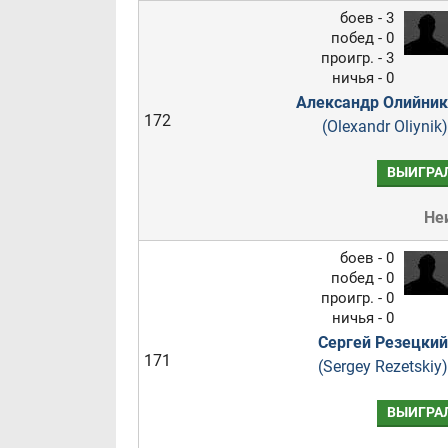
боев - 3
побед - 0
проигр. - 3
ничья - 0
Александр Олийник
172
(Olexandr Oliynik)
ВЫИГРА
Не
боев - 0
побед - 0
проигр. - 0
ничья - 0
Сергей Резецкий
171
(Sergey Rezetskiy)
ВЫИГРА