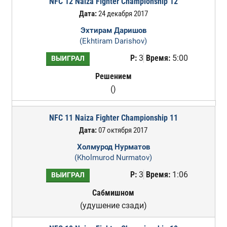
NFC 12 Naiza Fighter Championship 12
Дата:
24 декабря 2017
Эхтирам Даришов
(Ekhtiram Darishov)
Р:
3
Время:
5:00
ВЫИГРАЛ
Решением
()
NFC 11 Naiza Fighter Championship 11
Дата:
07 октября 2017
Холмурод Нурматов
(Kholmurod Nurmatov)
Р:
3
Время:
1:06
ВЫИГРАЛ
Сабмишном
(удушение сзади)