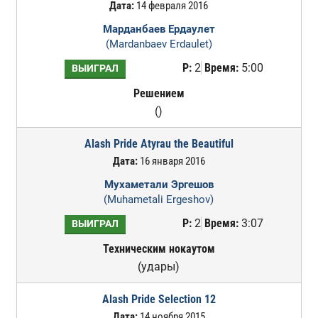
Дата:
14 февраля 2016
Марданбаев Ердаулет
(Mardanbaev Erdaulet)
Р:
2
Время:
5:00
ВЫИГРАЛ
Решением
()
Alash Pride Atyrau the Beautiful
Дата:
16 января 2016
Мухаметали Эргешов
(Muhametali Ergeshov)
Р:
2
Время:
3:07
ВЫИГРАЛ
Техническим нокаутом
(удары)
Alash Pride Selection 12
Дата:
14 ноября 2015