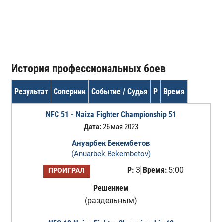
История профессиональных боев
Результат
Соперник
Событие / Судья
Р
Время
NFC 51 - Naiza Fighter Championship 51
Дата:
26 мая 2023
Ануарбек Бекембетов
(Anuarbek Bekembetov)
Р:
3
Время:
5:00
ПРОИГРАЛ
Решением
(раздельным)