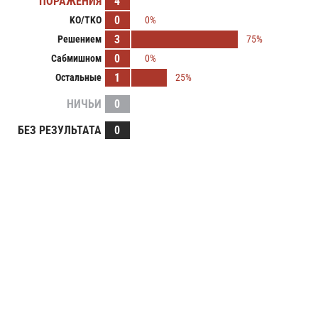
ПОРАЖЕНИЯ
4
0
KO/TKO
0%
3
Решением
75%
0
Сабмишном
0%
1
Остальные
25%
НИЧЬИ
0
БЕЗ РЕЗУЛЬТАТА
0