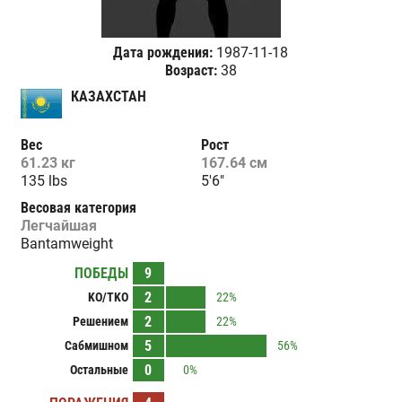
Дата рождения:
1987-11-18
Возраст:
38
КАЗАХСТАН
Вес
Рост
61.23 кг
167.64 см
135 lbs
5'6"
Весовая категория
Легчайшая
Bantamweight
ПОБЕДЫ
9
2
KO/TKO
22%
2
Решением
22%
5
Сабмишном
56%
0
Остальные
0%