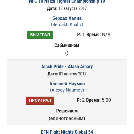
NFC 10 Naiza Fighter Championship 10
Дата:
18 августа 2017
Бердах Халив
(Berdakh Khaliv)
Р:
1
Время:
N/A
ВЫИГРАЛ
Сабмишном
()
Alash Pride - Alash Aibary
Дата:
01 апреля 2017
Алексей Наумов
(Alexey Naumov)
Р:
2
Время:
5:00
ПРОИГРАЛ
Решением
(единогласным)
EFN Fight Nights Global 54