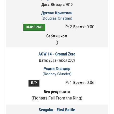
Дата:
06 марта 2010
Дуглас Кристиан
(Douglas Cristian)
Р:
2
Время:
0:00
ВЫИГРАЛ
Сабмишном
()
AOW 14 - Ground Zero
Дата:
26 сентября 2009
Родни Гландер
(Rodney Glunder)
Р:
1
Время:
0:06
Б/Р
Без результата
(Fighters Fell From the Ring)
Sengoku - First Battle