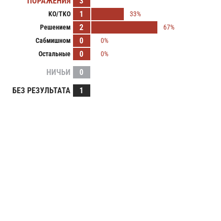
ПОРАЖЕНИЯ
3
1
KO/TKO
33%
2
Решением
67%
0
Сабмишном
0%
0
Остальные
0%
НИЧЬИ
0
БЕЗ РЕЗУЛЬТАТА
1