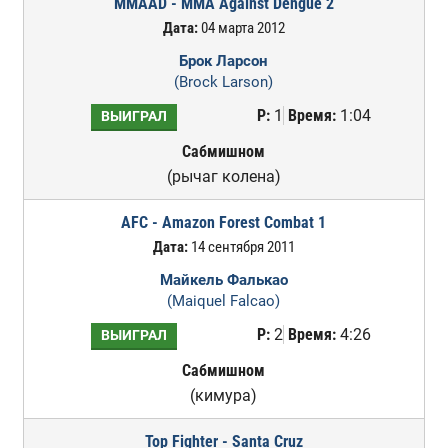
MMAAD - MMA Against Dengue 2
Дата:
04 марта 2012
Брок Ларсон
(Brock Larson)
Р:
1
Время:
1:04
ВЫИГРАЛ
Сабмишном
(рычаг колена)
AFC - Amazon Forest Combat 1
Дата:
14 сентября 2011
Майкель Фалькао
(Maiquel Falcao)
Р:
2
Время:
4:26
ВЫИГРАЛ
Сабмишном
(кимура)
Top Fighter - Santa Cruz