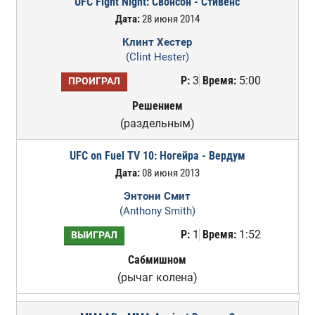
UFC Fight Night: Свонсон - Стивенс
Дата:
28 июня 2014
Клинт Хестер
(Clint Hester)
Р:
3
Время:
5:00
ПРОИГРАЛ
Решением
(раздельным)
UFC on Fuel TV 10: Ногейра - Вердум
Дата:
08 июня 2013
Энтони Смит
(Anthony Smith)
Р:
1
Время:
1:52
ВЫИГРАЛ
Сабмишном
(рычаг колена)