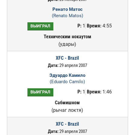
Ренато Матос
(Renato Matos)
Р:
1
Время:
4:55
ВЫИГРАЛ
Техническим нокаутом
(удары)
XFC - Brazil
Дата:
29 апреля 2007
Эдуардо Камило
(Eduardo Camilo)
Р:
1
Время:
1:46
ВЫИГРАЛ
Сабмишном
(рычаг локтя)
XFC - Brazil
Дата:
29 апреля 2007