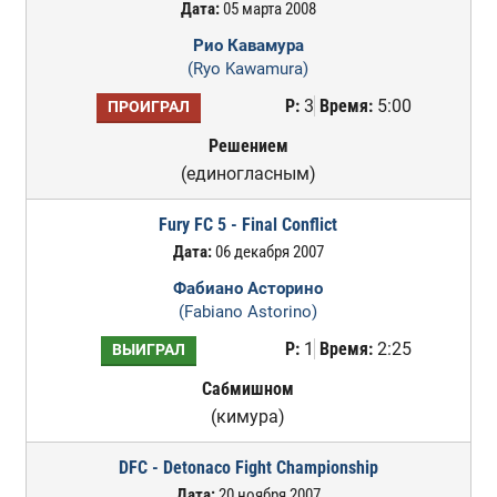
Дата:
05 марта 2008
Рио Кавамура
(Ryo Kawamura)
Р:
3
Время:
5:00
ПРОИГРАЛ
Решением
(единогласным)
Fury FC 5 - Final Conflict
Дата:
06 декабря 2007
Фабиано Асторино
(Fabiano Astorino)
Р:
1
Время:
2:25
ВЫИГРАЛ
Сабмишном
(кимура)
DFC - Detonaco Fight Championship
Дата:
20 ноября 2007