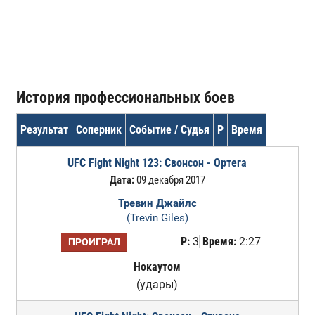
История профессиональных боев
Результат
Соперник
Событие / Судья
Р
Время
UFC Fight Night 123: Свонсон - Ортега
Дата:
09 декабря 2017
Тревин Джайлс
(Trevin Giles)
Р:
3
Время:
2:27
ПРОИГРАЛ
Нокаутом
(удары)