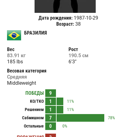
Дата рождения:
1987-10-29
Возраст:
38
БРАЗИЛИЯ
Вес
Рост
83.91 кг
190.5 см
185 lbs
6'3"
Весовая категория
Средняя
Middleweight
ПОБЕДЫ
9
1
KO/TKO
11%
1
Решением
11%
7
Сабмишном
78%
0
Остальные
0%