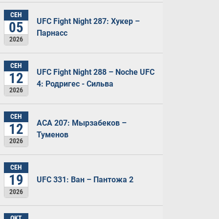
СЕН
UFC Fight Night 287: Хукер –
05
Парнасс
2026
СЕН
UFC Fight Night 288 – Noche UFC
12
4: Родригес - Сильва
2026
СЕН
ACA 207: Мырзабеков –
12
Туменов
2026
СЕН
19
UFC 331: Ван – Пантожа 2
2026
ОКТ