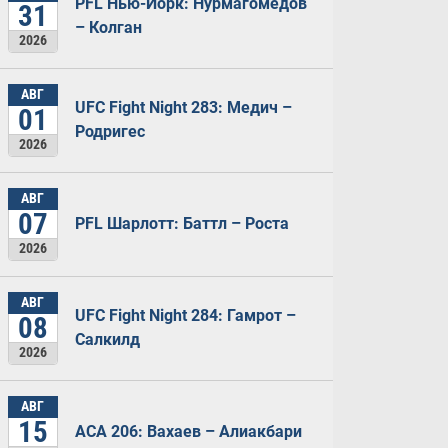
PFL Нью-Йорк: Нурмагомедов
31
– Колган
2026
АВГ
UFC Fight Night 283: Медич –
01
Родригес
2026
АВГ
07
PFL Шарлотт: Баттл – Роста
2026
АВГ
UFC Fight Night 284: Гамрот –
08
Салкилд
2026
АВГ
15
ACA 206: Вахаев – Алиакбари