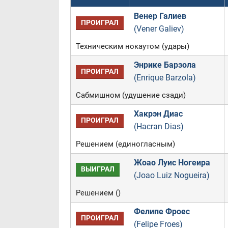
Венер Галиев
ПРОИГРАЛ
(Vener Galiev)
Техническим нокаутом (удары)
Энрике Барзола
ПРОИГРАЛ
(Enrique Barzola)
Сабмишном (удушение сзади)
Хакрэн Диас
ПРОИГРАЛ
(Hacran Dias)
Решением (единогласным)
Жоао Луис Ногеира
ВЫИГРАЛ
(Joao Luiz Nogueira)
Решением ()
Фелипе Фроес
ПРОИГРАЛ
(Felipe Froes)