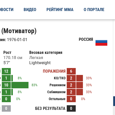
ОВОСТИ
ВИДЕО
РЕЙТИНГ ММА
О ПОРТАЛЕ
v (Мотиватор)
РОССИЯ
ия:
1976-01-01
Рост
Весовая категория
170.18 см
Легкая
5'7"
Lightweight
Ы
12
ПОРАЖЕНИЯ
6
1
2
O
8%
KO/TKO
33%
10
2
м
83%
Решением
33%
1
2
м
8%
Сабмишном
33%
0
0
е
0%
Остальные
0%
И
0
БЕЗ РЕЗУЛЬТАТА
0