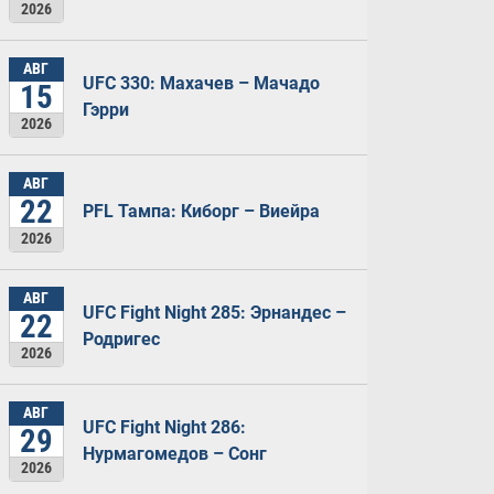
2026
АВГ
UFC 330: Махачев – Мачадо
15
Гэрри
2026
АВГ
22
PFL Тампа: Киборг – Виейра
2026
АВГ
UFC Fight Night 285: Эрнандес –
22
Родригес
2026
АВГ
UFC Fight Night 286:
29
Нурмагомедов – Сонг
2026