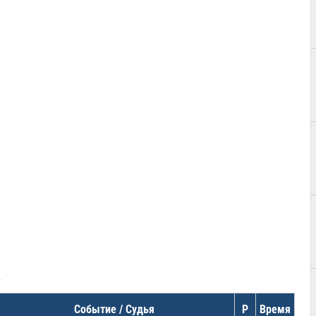
в
Событие / Судья
Р
Время