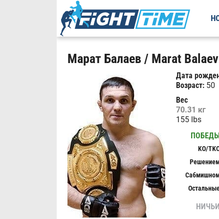
Н
Марат Балаев / Marat Balae
Дата рожден
Возраст:
50
Вес
70.31 кг
155 lbs
ПОБЕД
KO/TK
Решение
Сабмишно
Остальны
НИЧЬ