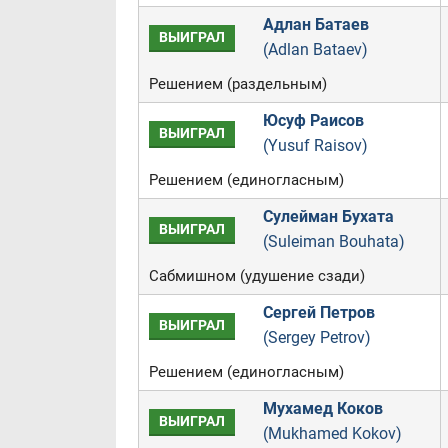
Адлан Батаев
ВЫИГРАЛ
(Adlan Bataev)
Решением (раздельным)
Юсуф Раисов
ВЫИГРАЛ
(Yusuf Raisov)
Решением (единогласным)
Сулейман Бухата
ВЫИГРАЛ
(Suleiman Bouhata)
Сабмишном (удушение сзади)
Сергей Петров
ВЫИГРАЛ
(Sergey Petrov)
Решением (единогласным)
Мухамед Коков
ВЫИГРАЛ
(Mukhamed Kokov)