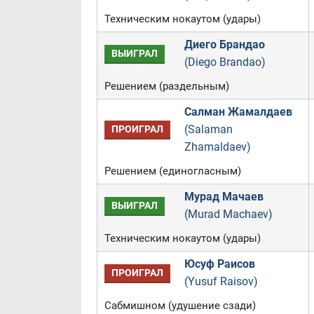
Техническим нокаутом (удары)
Диего Брандао
ВЫИГРАЛ
(Diego Brandao)
Решением (раздельным)
Салман Жамалдаев
(Salaman
ПРОИГРАЛ
Zhamaldaev)
Решением (единогласным)
Мурад Мачаев
ВЫИГРАЛ
(Murad Machaev)
Техническим нокаутом (удары)
Юсуф Раисов
ПРОИГРАЛ
(Yusuf Raisov)
Сабмишном (удушение сзади)