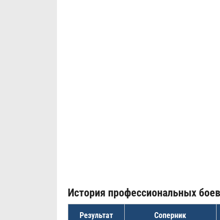
История профессиональных бое
Результат
Соперник