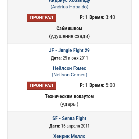
Андриус Хобальду
(Andrius Hobaldo)
Р:
1
Время:
3:40
ПРОИГРАЛ
Сабмишном
(удушение сзади)
JF - Jungle Fight 29
Дата:
25 июня 2011
Нейлсон Гомес
(Neilson Gomes)
Р:
1
Время:
5:00
ПРОИГРАЛ
Техническим нокаутом
(удары)
SF - Senna Fight
Дата:
16 апреля 2011
Хенрик Мелло