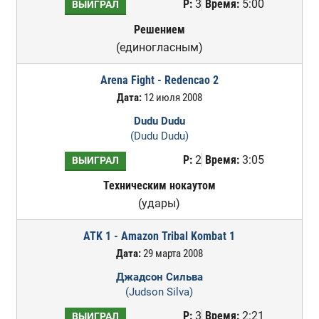
Р:
3
Время:
5:00
ВЫИГРАЛ
Решением
(единогласным)
Arena Fight - Redencao 2
Дата:
12 июля 2008
Dudu Dudu
(Dudu Dudu)
Р:
2
Время:
3:05
ВЫИГРАЛ
Техническим нокаутом
(удары)
ATK 1 - Amazon Tribal Kombat 1
Дата:
29 марта 2008
Джадсон Сильва
(Judson Silva)
Р:
3
Время:
2:21
ВЫИГРАЛ