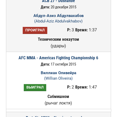
ACB 27 - Dushanbe
Дата:
20 декабря 2015
Абдул-Азиз Абдулвахабов
(Abdul-Aziz Abdulvakhabov)
Р:
3
Время:
1:37
ПРОИГРАЛ
Техническим нокаутом
(удары)
AFC MMA - Americas Fighting Championship 6
Дата:
17 октября 2015
Виллиан Оливейра
(Willian Oliveira)
Р:
2
Время:
1:47
ВЫИГРАЛ
Сабмишном
(рычаг локтя)