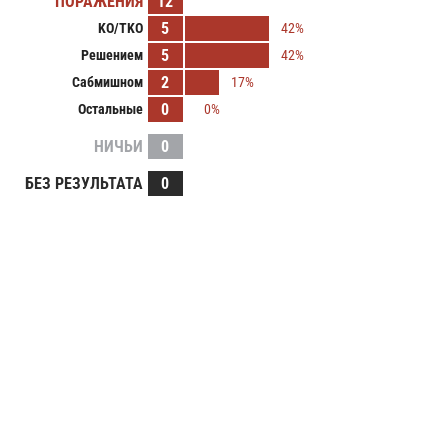
ПОРАЖЕНИЯ
12
5
KO/TKO
42%
5
Решением
42%
2
Сабмишном
17%
0
Остальные
0%
НИЧЬИ
0
БЕЗ РЕЗУЛЬТАТА
0