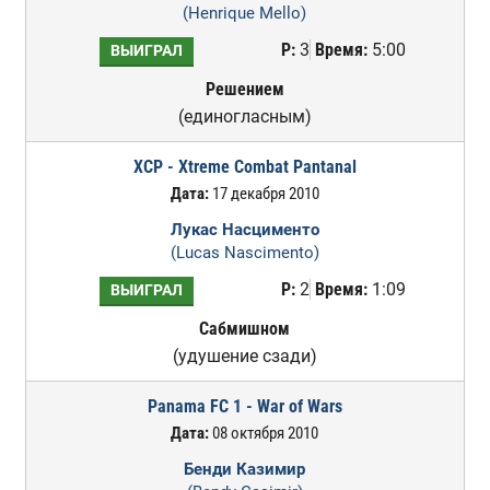
(Henrique Mello)
Р:
3
Время:
5:00
ВЫИГРАЛ
Решением
(единогласным)
XCP - Xtreme Combat Pantanal
Дата:
17 декабря 2010
Лукас Насцименто
(Lucas Nascimento)
Р:
2
Время:
1:09
ВЫИГРАЛ
Сабмишном
(удушение сзади)
Panama FC 1 - War of Wars
Дата:
08 октября 2010
Бенди Казимир