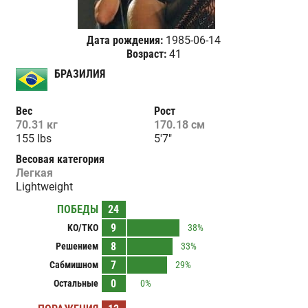
Дата рождения:
1985-06-14
Возраст:
41
БРАЗИЛИЯ
Вес
Рост
70.31 кг
170.18 см
155 lbs
5'7"
Весовая категория
Легкая
Lightweight
ПОБЕДЫ
24
9
KO/TKO
38%
8
Решением
33%
7
Сабмишном
29%
0
Остальные
0%