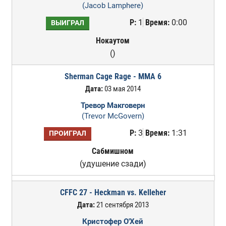
(Jacob Lamphere)
Р:
1
Время:
0:00
ВЫИГРАЛ
Нокаутом
()
Sherman Cage Rage - MMA 6
Дата:
03 мая 2014
Тревор Макговерн
(Trevor McGovern)
Р:
3
Время:
1:31
ПРОИГРАЛ
Сабмишном
(удушение сзади)
CFFC 27 - Heckman vs. Kelleher
Дата:
21 сентября 2013
Кристофер О'Хей