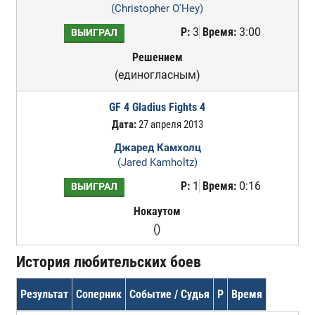
(Christopher O'Hey)
Р:
3
Время:
3:00
ВЫИГРАЛ
Решением
(единогласным)
GF 4 Gladius Fights 4
Дата:
27 апреля 2013
Джаред Камхолц
(Jared Kamholtz)
Р:
1
Время:
0:16
ВЫИГРАЛ
Нокаутом
()
История любительских боев
Результат
Соперник
Событие / Судья
Р
Время