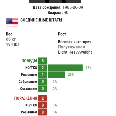
Дата рождения:
1986-06-09
Возраст:
40
СОЕДИНЕННЫЕ ШТАТЫ
Вес
Рост
88 кг
Весовая категория
194 lbs
Полутяжелая
Light Heavyweight
ПОБЕДЫ
3
2
KO/TKO
67%
1
Решением
33%
0
Сабмишном
0%
0
Остальные
0%
ПОРАЖЕНИЯ
2
0
KO/TKO
0%
0
Решением
0%