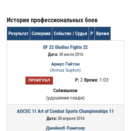
История профессиональных боев
Результат
Соперник
Событие / Судья
Р
Время
GF 22 Gladius Fights 22
Дата:
30 июля 2016
Армус Гайтон
(Armus Guyton)
Р:
2
Время:
1:03
ПРОИГРАЛ
Сабмишном
(удушение сзади)
AOCSC 11 Art of Combat Sports Championships 11
Дата:
30 апреля 2016
Джейкоб Лампхер