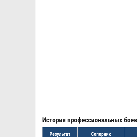
История профессиональных бое
Результат
Соперник