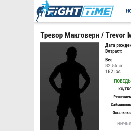
Н
Тревор Макговерн / Trevor 
Дата рожден
Возраст:
Вес
82.55 кг
182 lbs
ПОБЕД
KO/TK
Решение
Сабмишно
Остальны
НИЧЬ