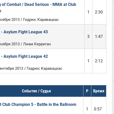
g of Combat / Dead Serious - MMA at Club
e
1
2:30
ноября 2013 / Гедрюс Каравацкас
 - Asylum Fight League 43
3
1:47
ноября 2013 / Лиам Керриган
 - Asylum Fight League 42
1
2:12
сентября 2013 / Гедрюс Каравацкас
Событие / Судья
Р
Время
t Club Champion 5 - Battle in the Ballroom
1
0:57