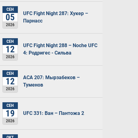
СЕН
UFC Fight Night 287: Хукер –
05
Парнасс
2026
СЕН
UFC Fight Night 288 – Noche UFC
12
4: Родригес - Сильва
2026
СЕН
ACA 207: Мырзабеков –
12
Туменов
2026
СЕН
19
UFC 331: Ван – Пантожа 2
2026
ОКТ