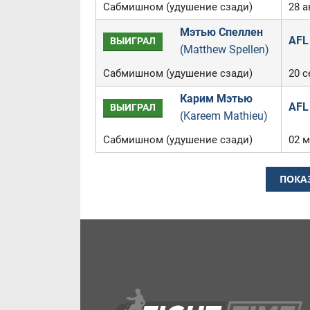
Сабмишном (удушение сзади)
28 а
Мэтью Спеллен
AFL 
ВЫИГРАЛ
(Matthew Spellen)
Сабмишном (удушение сзади)
20 с
Карим Мэтью
AFL 
ВЫИГРАЛ
(Kareem Mathieu)
Сабмишном (удушение сзади)
02 м
ПОКА