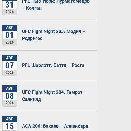
PFL Нью-Йорк: Нурмагомедов
31
– Колган
2026
АВГ
UFC Fight Night 283: Медич –
01
Родригес
2026
АВГ
07
PFL Шарлотт: Баттл – Роста
2026
АВГ
UFC Fight Night 284: Гамрот –
08
Салкилд
2026
АВГ
15
ACA 206: Вахаев – Алиакбари