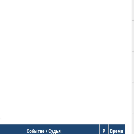
в
Событие / Судья
Р
Время