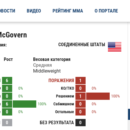
ОВОСТИ
ВИДЕО
РЕЙТИНГ ММА
О ПОРТАЛЕ
McGovern
СОЕДИНЕННЫЕ ШТАТЫ
ия:
Рост
Весовая категория
Средняя
Middleweight
Ы
6
ПОРАЖЕНИЯ
1
0
0
O
0%
KO/TKO
0%
0
1
м
0%
Решением
100%
6
0
м
100%
Сабмишном
0%
0
0
е
0%
Остальные
0%
И
0
БЕЗ РЕЗУЛЬТАТА
0