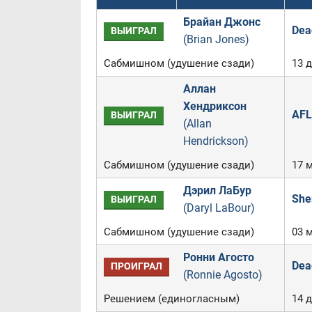
Брайан Джонс
Dea
ВЫИГРАЛ
(Brian Jones)
Сабмишном (удушение сзади)
13 
Аллан
Хендриксон
AFL
ВЫИГРАЛ
(Allan
Hendrickson)
Сабмишном (удушение сзади)
17 
Дэрил ЛаБур
She
ВЫИГРАЛ
(Daryl LaBour)
Сабмишном (удушение сзади)
03 м
Ронни Агосто
Dea
ПРОИГРАЛ
(Ronnie Agosto)
Решением (единогласным)
14 