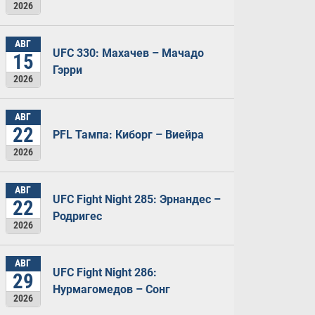
2026
АВГ
UFC 330: Махачев – Мачадо
15
Гэрри
2026
АВГ
22
PFL Тампа: Киборг – Виейра
2026
АВГ
UFC Fight Night 285: Эрнандес –
22
Родригес
2026
АВГ
UFC Fight Night 286:
29
Нурмагомедов – Сонг
2026