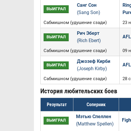
Санг Сон
Rin
ВЫИГРАЛ
(Sang Son)
Pur
Сабмишном (удушение сзади)
23 
Рич Эберт
AFL
ВЫИГРАЛ
(Rich Ebert)
Сабмишном (удушение сзади)
09 
Джозеф Кирби
AFL
ВЫИГРАЛ
(Joseph Kirby)
Сабмишном (удушение сзади)
28 
История любительских боев
Результат
Соперник
Мэтью Спеллен
Figh
ВЫИГРАЛ
(Matthew Spellen)