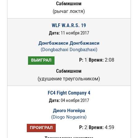
Сабмишном
(рычаг локтя)
WLF W.A.R.S. 19
Дата:
11 ноября 2017
Донгбажакси Донгбажакси
(Dongbazhaxi Dongbazhaxi)
Р:
1
Время:
2:08
ВЫИГРАЛ
Сабмишном
(удушение треугольником)
FC4 Fight Company 4
Дата:
04 ноября 2017
Диого Ногейра
(Diogo Nogueira)
Р:
2
Время:
4:59
ПРОИГРАЛ