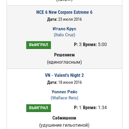
NCE 6 New Corpore Extreme 6
Дата:
23 июля 2016
Итало Крус
(Italo Cruz)
Р:
3
Время:
5:00
ВЫИГРАЛ
Решением
(единогласным)
VN - Valent's Night 2
Дата:
18 июня 2016
Уоллес Рейс
(Wallace Reis)
Р:
1
Время:
1:34
ВЫИГРАЛ
Сабмишном
(удушение гильотиной)