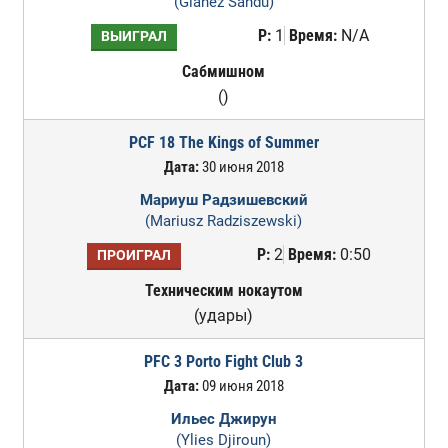
(Gianez Sandu)
Р:
1
Время:
N/A
ВЫИГРАЛ
Сабмишном
()
PCF 18 The Kings of Summer
Дата:
30 июня 2018
Мариуш Радзишевский
(Mariusz Radziszewski)
Р:
2
Время:
0:50
ПРОИГРАЛ
Техническим нокаутом
(удары)
PFC 3 Porto Fight Club 3
Дата:
09 июня 2018
Ильес Джирун
(Ylies Djiroun)