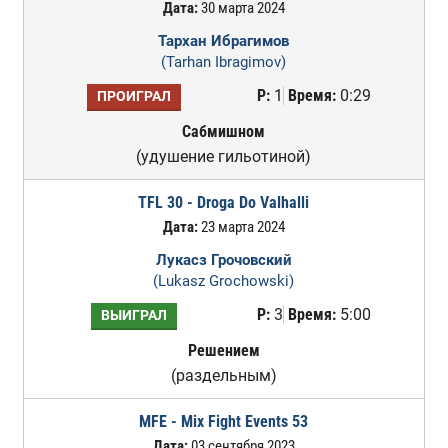
Дата:
30 марта 2024
Тархан Ибрагимов
(Tarhan Ibragimov)
Р:
1
Время:
0:29
ПРОИГРАЛ
Сабмишном
(удушение гильотиной)
TFL 30 - Droga Do Valhalli
Дата:
23 марта 2024
Лукасз Грочовский
(Lukasz Grochowski)
Р:
3
Время:
5:00
ВЫИГРАЛ
Решением
(раздельным)
MFE - Mix Fight Events 53
Дата:
03 сентября 2023