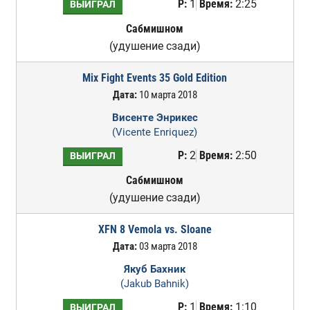
Р:
1
Время:
2:25
ВЫИГРАЛ
Сабмишном
(удушение сзади)
Mix Fight Events 35 Gold Edition
Дата:
10 марта 2018
Висенте Энрикес
(Vicente Enriquez)
Р:
2
Время:
2:50
ВЫИГРАЛ
Сабмишном
(удушение сзади)
XFN 8 Vemola vs. Sloane
Дата:
03 марта 2018
Якуб Бахник
(Jakub Bahnik)
Р:
1
Время:
1:10
ВЫИГРАЛ