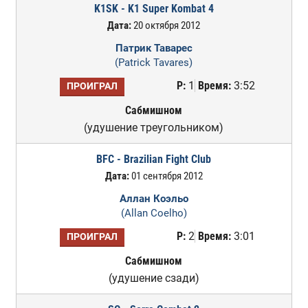
K1SK - K1 Super Kombat 4
Дата:
20 октября 2012
Патрик Таварес
(Patrick Tavares)
Р:
1
Время:
3:52
ПРОИГРАЛ
Сабмишном
(удушение треугольником)
BFC - Brazilian Fight Club
Дата:
01 сентября 2012
Аллан Коэльо
(Allan Coelho)
Р:
2
Время:
3:01
ПРОИГРАЛ
Сабмишном
(удушение сзади)