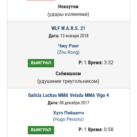
Нокаутом
(удары коленями)
WLF W.A.R.S. 21
Дата:
13 января 2018
Чжу Ронг
(Zhu Rong)
Р:
1
Время:
3:32
ВЫИГРАЛ
Сабмишном
(удушение треугольником)
Galicia Luchas MMA Velada MMA Vigo 4
Дата:
08 декабря 2017
Хуго Пейшото
(Hugo Peixoto)
Р:
1
Время:
0:58
ВЫИГРАЛ