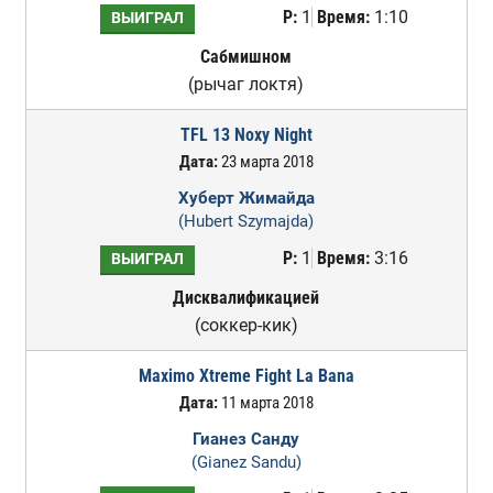
Р:
1
Время:
1:10
ВЫИГРАЛ
Сабмишном
(рычаг локтя)
TFL 13 Noxy Night
Дата:
23 марта 2018
Хуберт Жимайда
(Hubert Szymajda)
Р:
1
Время:
3:16
ВЫИГРАЛ
Дисквалификацией
(соккер-кик)
Maximo Xtreme Fight La Bana
Дата:
11 марта 2018
Гианез Санду
(Gianez Sandu)