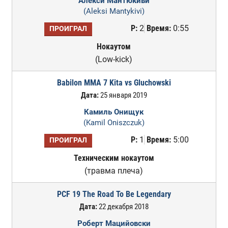
Алекси Мантюкиви
(Aleksi Mantykivi)
Р:
2
Время:
0:55
ПРОИГРАЛ
Нокаутом
(Low-kick)
Babilon MMA 7 Kita vs Gluchowski
Дата:
25 января 2019
Камиль Онищук
(Kamil Oniszczuk)
Р:
1
Время:
5:00
ПРОИГРАЛ
Техническим нокаутом
(травма плеча)
PCF 19 The Road To Be Legendary
Дата:
22 декабря 2018
Роберт Мацийовски