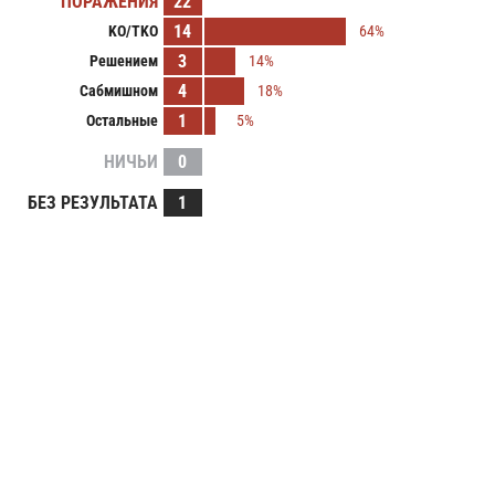
ПОРАЖЕНИЯ
22
14
KO/TKO
64%
3
Решением
14%
4
Сабмишном
18%
1
Остальные
5%
НИЧЬИ
0
БЕЗ РЕЗУЛЬТАТА
1