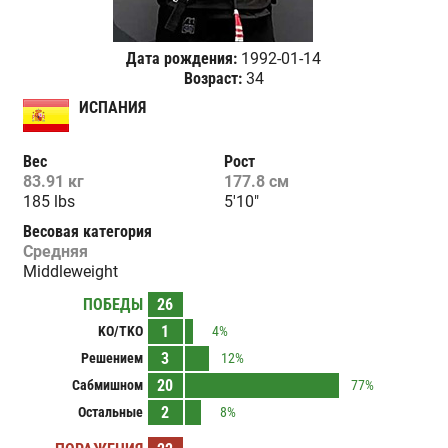
Дата рождения:
1992-01-14
Возраст:
34
ИСПАНИЯ
Вес
Рост
83.91 кг
177.8 см
185 lbs
5'10"
Весовая категория
Средняя
Middleweight
ПОБЕДЫ
26
1
KO/TKO
4%
3
Решением
12%
20
Сабмишном
77%
2
Остальные
8%