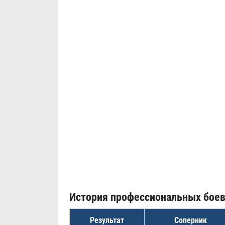
История профессиональных бое
Результат
Соперник