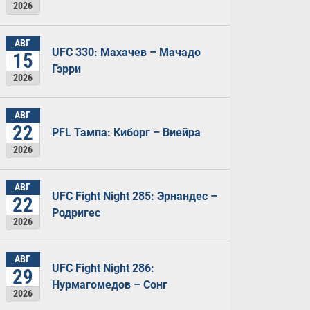
2026
АВГ
UFC 330: Махачев – Мачадо
15
Гэрри
2026
АВГ
22
PFL Тампа: Киборг – Виейра
2026
АВГ
UFC Fight Night 285: Эрнандес –
22
Родригес
2026
АВГ
UFC Fight Night 286:
29
Нурмагомедов – Сонг
2026