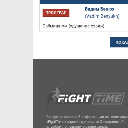
Вадим Бенюх
ПРОИГРАЛ
(Vadim Benyukh)
Сабмишном (удушение сзади)
ПОКА
Средство массовой информации сетевое изд
«FightTime» зарегистрировано Федеральной
службой по надзору в сфере связи,