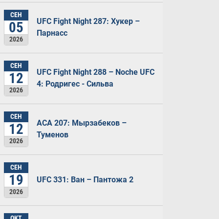
СЕН
UFC Fight Night 287: Хукер –
05
Парнасс
2026
СЕН
UFC Fight Night 288 – Noche UFC
12
4: Родригес - Сильва
2026
СЕН
ACA 207: Мырзабеков –
12
Туменов
2026
СЕН
19
UFC 331: Ван – Пантожа 2
2026
ОКТ