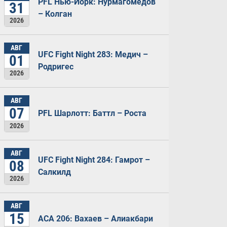
PFL Нью-Йорк: Нурмагомедов
31
– Колган
2026
АВГ
UFC Fight Night 283: Медич –
01
Родригес
2026
АВГ
07
PFL Шарлотт: Баттл – Роста
2026
АВГ
UFC Fight Night 284: Гамрот –
08
Салкилд
2026
АВГ
15
ACA 206: Вахаев – Алиакбари