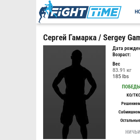
Н
Сергей Гамарка / Sergey Ga
Дата рожден
Возраст:
Вес
83.91 кг
185 lbs
ПОБЕД
KO/TK
Решение
Сабмишно
Остальны
НИЧЬ