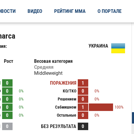
ОВОСТИ
ВИДЕО
РЕЙТИНГ ММА
О ПОРТАЛЕ
marca
УКРАИНА
ия:
Рост
Весовая категория
Средняя
Middleweight
Ы
0
ПОРАЖЕНИЯ
1
0
0
O
0%
KO/TKO
0%
0
0
м
0%
Решением
0%
0
1
м
0%
Сабмишном
100%
0
0
е
0%
Остальные
0%
И
0
БЕЗ РЕЗУЛЬТАТА
0