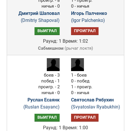
проигр. - 8
1 - проигр.
ничья - 0
0 - ничья
Дмитрий Шаповал
Игорь Палченко
(Dmitriy Shapoval)
(Igor Palchenko)
ВЫИГРАЛ
ПРОИГРАЛ
Раунд: 1
Время: 1:02
Сабмишном
(
рычаг локтя
)
боев - 3
1 - боев
побед - 1
0 - побед
проигр. - 2
1 - проигр.
ничья - 0
0 - ничья
Руслан Есаянк
Святослав Рябухин
(Ruslan Esayanc)
(Svyatoslav Ryabukhin)
ВЫИГРАЛ
ПРОИГРАЛ
Раунд: 1
Время: 1:00