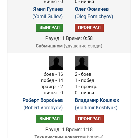
ничья - 0
0 - ничья
Ямил Гулиев
Олег Фомичев
(Yamil Guliev)
(Oleg Fomichyov)
ВЫИГРАЛ
ПРОИГРАЛ
Раунд: 1
Время: 0:58
Сабмишном
(
удушение сзади
)
боев - 16
2 - боев
побед - 14
1 - побед
проигр. - 2
1 - проигр.
ничья - 0
0 - ничья
Роберт Воробьев
Владимир Кошлюк
(Robert Vorobyov)
(Vladimir Koshlyuk)
ВЫИГРАЛ
ПРОИГРАЛ
Раунд: 1
Время: 1:18
Техническим нокаутом
(
удары
)