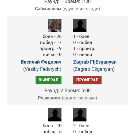
Раунд: 1
Время: 1:30
Сабмишном
(
удушение сзади
)
боев - 26
1 - боев
побед - 17
0 - побед
проигр. - 9
1 - проигр.
ничья - 0
0 - ничья
Василий Федорич
Zagrab ГђЕѕganyan
(Vasiliy Fedorych)
(Zagrab Ðžganyan)
ВЫИГРАЛ
ПРОИГРАЛ
Раунд: 2
Время: 5:00
Решением
(
единогласным
)
боев - 10
2 - боев
побед - 5
0 - побед