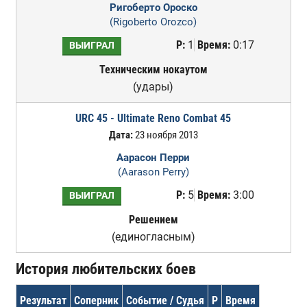
Ригоберто Ороско
(Rigoberto Orozco)
Р:
1
Время:
0:17
ВЫИГРАЛ
Техническим нокаутом
(удары)
URC 45 - Ultimate Reno Combat 45
Дата:
23 ноября 2013
Аарасон Перри
(Aarason Perry)
Р:
5
Время:
3:00
ВЫИГРАЛ
Решением
(единогласным)
История любительских боев
Результат
Соперник
Событие / Судья
Р
Время