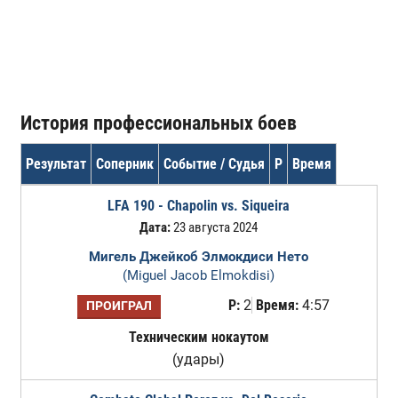
История профессиональных боев
Результат
Соперник
Событие / Судья
Р
Время
LFA 190 - Chapolin vs. Siqueira
Дата:
23 августа 2024
Мигель Джейкоб Элмокдиси Нето
(Miguel Jacob Elmokdisi)
Р:
2
Время:
4:57
ПРОИГРАЛ
Техническим нокаутом
(удары)