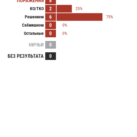
ПОРАЖЕНИЯ
8
2
KO/TKO
25%
6
Решением
75%
0
Сабмишном
0%
0
Остальные
0%
НИЧЬИ
0
БЕЗ РЕЗУЛЬТАТА
0