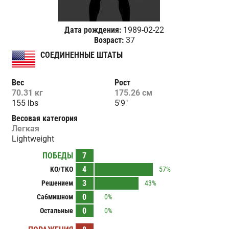
Дата рождения:
1989-02-22
Возраст:
37
СОЕДИНЕННЫЕ ШТАТЫ
Вес
Рост
70.31 кг
175.26 см
155 lbs
5'9"
Весовая категория
Легкая
Lightweight
ПОБЕДЫ
7
4
KO/TKO
57%
3
Решением
43%
0
Сабмишном
0%
0
Остальные
0%