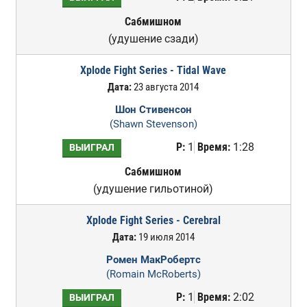
Сабмишном
(удушение сзади)
Xplode Fight Series - Tidal Wave
Дата:
23 августа 2014
Шон Стивенсон
(Shawn Stevenson)
Р:
1
Время:
1:28
ВЫИГРАЛ
Сабмишном
(удушение гильотиной)
Xplode Fight Series - Cerebral
Дата:
19 июля 2014
Ромен МакРобертс
(Romain McRoberts)
Р:
1
Время:
2:02
ВЫИГРАЛ