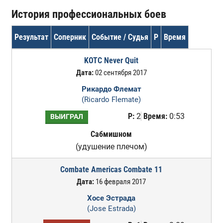
История профессиональных боев
Результат
Соперник
Событие / Судья
Р
Время
KOTC Never Quit
Дата:
02 сентября 2017
Рикардо Флемат
(Ricardo Flemate)
Р:
2
Время:
0:53
ВЫИГРАЛ
Сабмишном
(удушение плечом)
Combate Americas Combate 11
Дата:
16 февраля 2017
Хосе Эстрада
(Jose Estrada)