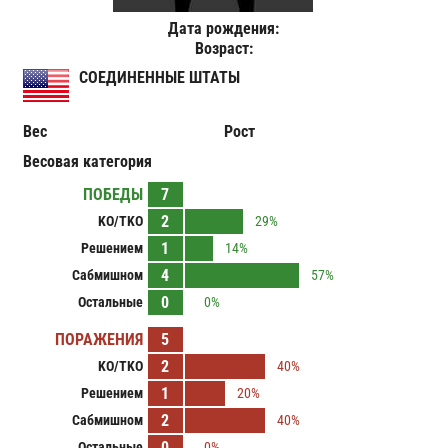
Дата рождения:
Возраст:
СОЕДИНЕННЫЕ ШТАТЫ
Вес
Рост
Весовая категория
ПОБЕДЫ
7
2
KO/TKO
29%
1
Решением
14%
4
Сабмишном
57%
0
Остальные
0%
ПОРАЖЕНИЯ
5
2
KO/TKO
40%
1
Решением
20%
2
Сабмишном
40%
0
Остальные
0%