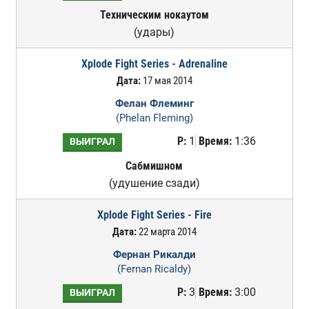
Техническим нокаутом
(удары)
Xplode Fight Series - Adrenaline
Дата:
17 мая 2014
Фелан Флеминг
(Phelan Fleming)
Р:
1
Время:
1:36
ВЫИГРАЛ
Сабмишном
(удушение сзади)
Xplode Fight Series - Fire
Дата:
22 марта 2014
Фернан Рикалди
(Fernan Ricaldy)
Р:
3
Время:
3:00
ВЫИГРАЛ