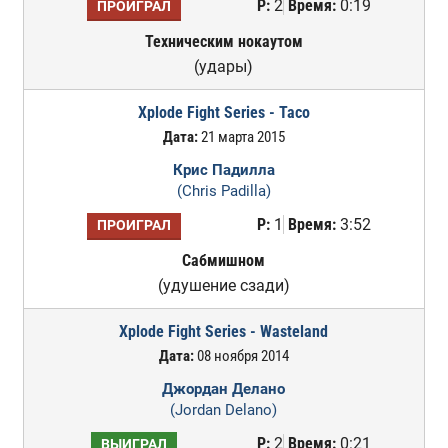
Р:
2
Время:
0:19
ПРОИГРАЛ
Техническим нокаутом
(удары)
Xplode Fight Series - Taco
Дата:
21 марта 2015
Крис Падилла
(Chris Padilla)
Р:
1
Время:
3:52
ПРОИГРАЛ
Сабмишном
(удушение сзади)
Xplode Fight Series - Wasteland
Дата:
08 ноября 2014
Джордан Делано
(Jordan Delano)
Р:
2
Время:
0:21
ВЫИГРАЛ