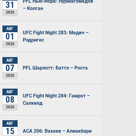
PFL Нью-Йорк: Нурмагомедов
31
– Колган
2026
АВГ
UFC Fight Night 283: Медич –
01
Родригес
2026
АВГ
07
PFL Шарлотт: Баттл – Роста
2026
АВГ
UFC Fight Night 284: Гамрот –
08
Салкилд
2026
АВГ
15
ACA 206: Вахаев – Алиакбари