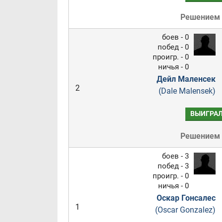
Решением
боев - 0
побед - 0
проигр. - 0
ничья - 0
Дейл Маленсек
2
(Dale Malensek)
ВЫИГРА
Решением
боев - 3
побед - 3
проигр. - 0
ничья - 0
Оскар Гонсалес
1
(Oscar Gonzalez)