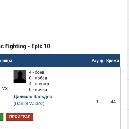
 Fighting - Epic 10
Бойцы
Раунд
Время
4 - боев
0 - побед
4 - проигр.
VS
0 - ничья
Даниэль Вальдес
1
:44
(Daniel Valdez)
Л
ПРОИГРАЛ