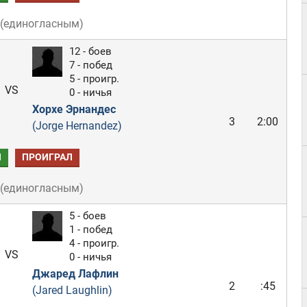
(
единогласным
)
12 - боев
7 - побед
5 - проигр.
VS
0 - ничья
Хорхе Эрнандес
3
2:00
(Jorge Hernandez)
Л
ПРОИГРАЛ
(
единогласным
)
5 - боев
1 - побед
4 - проигр.
VS
0 - ничья
Джаред Лафлин
2
:45
(Jared Laughlin)