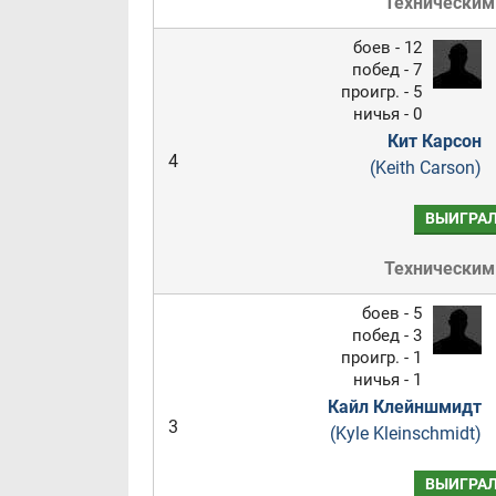
Техническим
боев - 12
побед - 7
проигр. - 5
ничья - 0
Кит Карсон
4
(Keith Carson)
ВЫИГРА
Техническим
боев - 5
побед - 3
проигр. - 1
ничья - 1
Кайл Клейншмидт
3
(Kyle Kleinschmidt)
ВЫИГРА