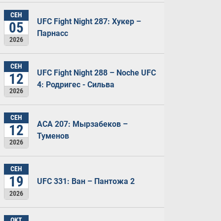
СЕН
UFC Fight Night 287: Хукер –
05
Парнасс
2026
СЕН
UFC Fight Night 288 – Noche UFC
12
4: Родригес - Сильва
2026
СЕН
ACA 207: Мырзабеков –
12
Туменов
2026
СЕН
19
UFC 331: Ван – Пантожа 2
2026
ОКТ