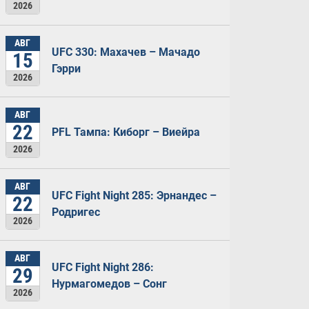
2026
АВГ
UFC 330: Махачев – Мачадо
15
Гэрри
2026
АВГ
22
PFL Тампа: Киборг – Виейра
2026
АВГ
UFC Fight Night 285: Эрнандес –
22
Родригес
2026
АВГ
UFC Fight Night 286:
29
Нурмагомедов – Сонг
2026