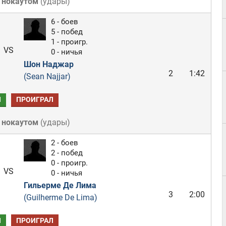
 нокаутом
(
удары
)
6 - боев
5 - побед
1 - проигр.
VS
0 - ничья
Шон Наджар
2
1:42
(Sean Najjar)
Л
ПРОИГРАЛ
 нокаутом
(
удары
)
2 - боев
2 - побед
0 - проигр.
VS
0 - ничья
Гильерме Де Лима
3
2:00
(Guilherme De Lima)
Л
ПРОИГРАЛ