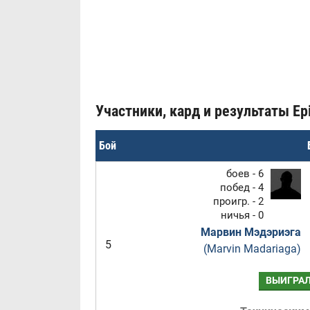
Участники, кард и результаты Epic
Бой
боев - 6
побед - 4
проигр. - 2
ничья - 0
Марвин Мэдэриэга
5
(Marvin Madariaga)
ВЫИГРА