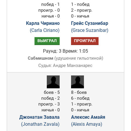
побед - 1
1 - побед
проигр. - 0
2 - проигр.
ничья - 0
0 - ничья
Карла Чириано
Грейс Сузанибар
(Carla Ciriano)
(Grace Suzanibar)
ВЫИГРАЛ
ПРОИГРАЛ
Раунд: 3
Время: 1:05
Сабмишном
(
удушение гильотиной
)
Судья: Андре Манзанарес
боев - 5
8 - боев
побед - 2
6 - побед
проигр. - 3
1 - проигр.
ничья - 0
0 - ничья
Джонатан Завала
Алексис Амайя
(Jonathan Zavala)
(Alexis Amaya)