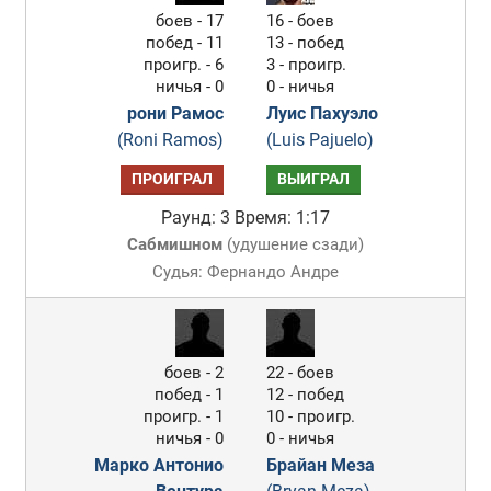
боев - 17
16 - боев
побед - 11
13 - побед
проигр. - 6
3 - проигр.
ничья - 0
0 - ничья
рони Рамос
Луис Пахуэло
(Roni Ramos)
(Luis Pajuelo)
ПРОИГРАЛ
ВЫИГРАЛ
Раунд: 3
Время: 1:17
Сабмишном
(
удушение сзади
)
Судья: Фернандо Андре
боев - 2
22 - боев
побед - 1
12 - побед
проигр. - 1
10 - проигр.
ничья - 0
0 - ничья
Марко Антонио
Брайан Меза