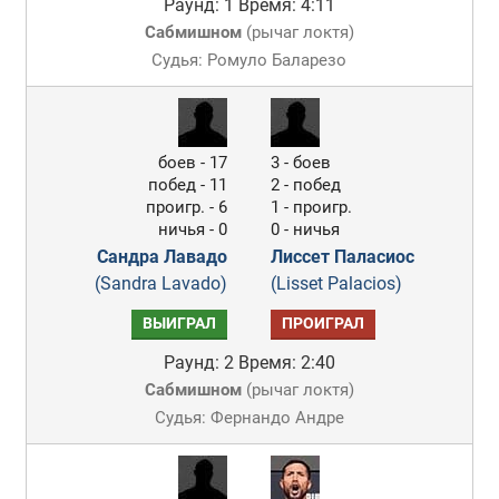
Раунд: 1
Время: 4:11
Сабмишном
(
рычаг локтя
)
Судья: Ромуло Баларезо
боев - 17
3 - боев
побед - 11
2 - побед
проигр. - 6
1 - проигр.
ничья - 0
0 - ничья
Сандра Лавадо
Лиссет Паласиос
(Sandra Lavado)
(Lisset Palacios)
ВЫИГРАЛ
ПРОИГРАЛ
Раунд: 2
Время: 2:40
Сабмишном
(
рычаг локтя
)
Судья: Фернандо Андре