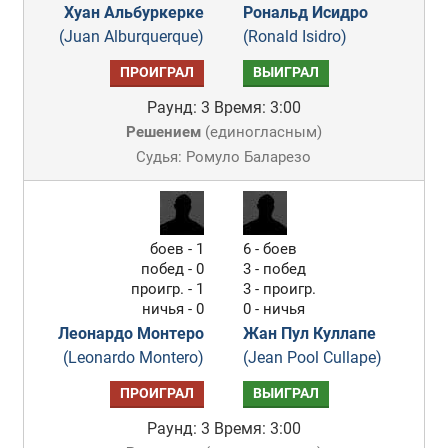
Хуан Альбуркерке
Рональд Исидро
(Juan Alburquerque)
(Ronald Isidro)
ПРОИГРАЛ
ВЫИГРАЛ
Раунд: 3
Время: 3:00
Решением
(
единогласным
)
Судья: Ромуло Баларезо
боев - 1
6 - боев
побед - 0
3 - побед
проигр. - 1
3 - проигр.
ничья - 0
0 - ничья
Леонардо Монтеро
Жан Пул Куллапе
(Leonardo Montero)
(Jean Pool Cullape)
ПРОИГРАЛ
ВЫИГРАЛ
Раунд: 3
Время: 3:00