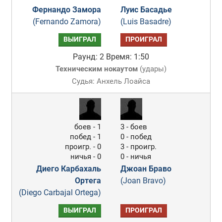
Фернандо Замора
Луис Басадье
(Fernando Zamora)
(Luis Basadre)
ВЫИГРАЛ
ПРОИГРАЛ
Раунд: 2
Время: 1:50
Техническим нокаутом
(
удары
)
Судья: Анхель Лоайса
боев - 1
3 - боев
побед - 1
0 - побед
проигр. - 0
3 - проигр.
ничья - 0
0 - ничья
Диего Карбахаль
Джоан Браво
Ортега
(Joan Bravo)
(Diego Carbajal Ortega)
ВЫИГРАЛ
ПРОИГРАЛ