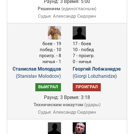
Раунд: 3
Время: 5:00
Решением
(
единогласным
)
Судья: Александр Сидорин
боев - 19
17 - боев
побед - 10
10 - побед
проигр. - 8
7 - проигр.
ничья - 1
0 - ничья
Станислав Молодцов
Георгий Лобжанидзе
(Stanislav Molodcov)
(Giorgi Lobzhanidze)
ВЫИГРАЛ
ПРОИГРАЛ
Раунд: 3
Время: 3:18
Техническим нокаутом
(
удары
)
Судья: Александр Сидорин