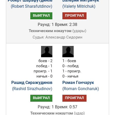
Роберт Шарафутдинов
Валерий Митричук
(Robert Sharafutdinov)
(Valeriy Mitrichuk)
ВЫИГРАЛ
ПРОИГРАЛ
Раунд: 1
Время: 2:38
Техническим нокаутом
(
удары
)
Судья: Александр Сидорин
боев - 2
1 - боев
побед - 1
0 - побед
проигр. - 1
1 - проигр.
ничья - 0
0 - ничья
Рашид Сиражудинов
Роман Гончарук
(Rashid Sirazhudinov)
(Roman Goncharuk)
ВЫИГРАЛ
ПРОИГРАЛ
Раунд: 1
Время: 0:57
Техническим нокаутом
(
удар
)