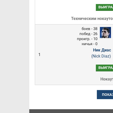
ВЫИГРА
Техническим нокаут
боев - 38
побед - 26
проигр. - 10
ничья - 0
Ник Диас
1
(Nick Diaz)
ВЫИГРА
Нокау
ПОКА