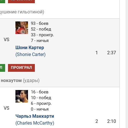
душение гильотиной
)
93 - боев
52 - побед
33 - проигр.
VS
7 - ничья
Шони Картер
1
2:37
(Shonie Carter)
Л
ПРОИГРАЛ
 нокаутом
(
удары
)
16 - боев
10 - побед
6 - проигр.
VS
0 - ничья
Чарльз Маккарти
2
2:10
(Charles McCarthy)