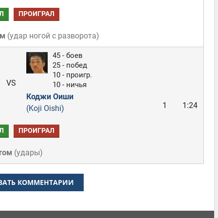
Л
ПРОИГРАЛ
ом
(
удар ногой с разворота
)
45 - боев
25 - побед
10 - проигр.
VS
10 - ничья
Коджи Оиши
1
1:24
(Koji Oishi)
Л
ПРОИГРАЛ
том
(
удары
)
ЗАТЬ КОММЕНТАРИИ