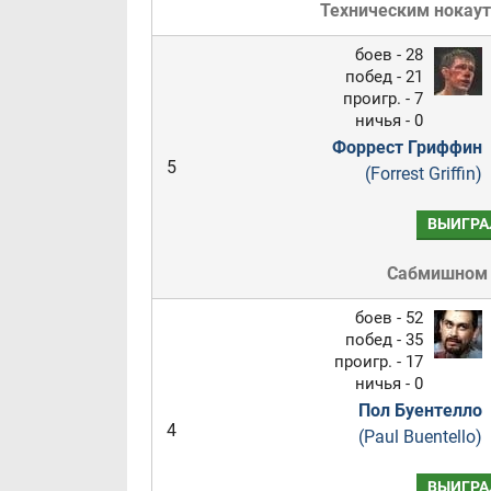
Техническим нокау
боев - 28
побед - 21
проигр. - 7
ничья - 0
Форрест Гриффин
5
(Forrest Griffin)
ВЫИГРА
Сабмишном
боев - 52
побед - 35
проигр. - 17
ничья - 0
Пол Буентелло
4
(Paul Buentello)
ВЫИГРА