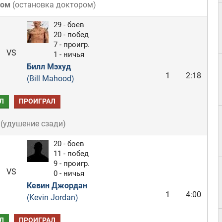
том
(
остановка доктором
)
29 - боев
20 - побед
7 - проигр.
VS
1 - ничья
Билл Мэхуд
1
2:18
(Bill Mahood)
Л
ПРОИГРАЛ
(
удушение сзади
)
20 - боев
11 - побед
9 - проигр.
VS
0 - ничья
Кевин Джордан
1
4:00
(Kevin Jordan)
Л
ПРОИГРАЛ