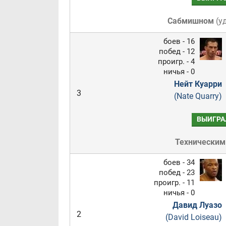
Сабмишном
(
у
боев - 16
побед - 12
проигр. - 4
ничья - 0
Нейт Куарри
3
(Nate Quarry)
ВЫИГРА
Техническим
боев - 34
побед - 23
проигр. - 11
ничья - 0
Давид Луазо
2
(David Loiseau)