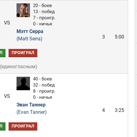
20 - боев
13 - побед
7 - проигр.
VS
0 - ничья
Мэтт Серра
3
5:00
(Matt Serra)
Л
ПРОИГРАЛ
(
единогласным
)
40 - боев
32 - побед
8 - проигр.
VS
0 - ничья
Эван Таннер
4
3:25
(Evan Tanner)
Л
ПРОИГРАЛ