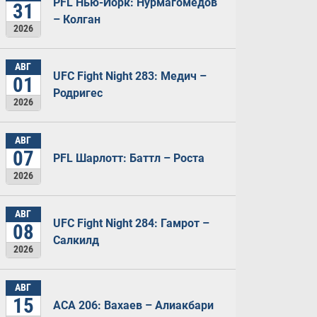
PFL Нью-Йорк: Нурмагомедов
31
– Колган
2026
АВГ
UFC Fight Night 283: Медич –
01
Родригес
2026
АВГ
07
PFL Шарлотт: Баттл – Роста
2026
АВГ
UFC Fight Night 284: Гамрот –
08
Салкилд
2026
АВГ
15
ACA 206: Вахаев – Алиакбари