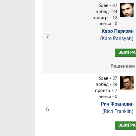
боев - 37
побед - 24
проигр. - 12
ничья - 0
Каро Паризян
7
(Karo Parisyan)
ВЫИГРА
Решением
боев - 37
побед - 29
проигр. - 7
ничья - 0
Рич Франклин
6
(Rich Franklin)
ВЫИГРА