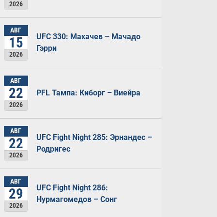
2026
АВГ
UFC 330: Махачев – Мачадо
15
Гэрри
2026
АВГ
22
PFL Тампа: Киборг – Виейра
2026
АВГ
UFC Fight Night 285: Эрнандес –
22
Родригес
2026
АВГ
UFC Fight Night 286:
29
Нурмагомедов – Сонг
2026