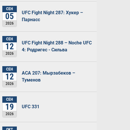
СЕН
UFC Fight Night 287: Хукер –
05
Парнасс
2026
СЕН
UFC Fight Night 288 – Noche UFC
12
4: Родригес - Сильва
2026
СЕН
ACA 207: Мырзабеков –
12
Туменов
2026
СЕН
19
UFC 331
2026
ОКТ