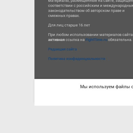
материалы, размещенные на сайте, защищен
соответствии с российским и международны
законодательством об авторском праве и
смежных правах.
Для лиц старше 16 лет
При любом использовании материалов сайта
активная
ссылка на
FightTime.ru
обязательна.
Редакция сайта
Политика конфиденциальности
Мы используем файлы co