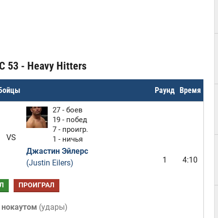
 53 - Heavy Hitters
Бойцы
Раунд
Время
27 - боев
19 - побед
7 - проигр.
VS
1 - ничья
Джастин Эйлерс
1
4:10
(Justin Eilers)
Л
ПРОИГРАЛ
 нокаутом
(
удары
)